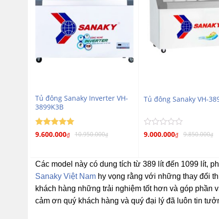
Tủ đông Sanaky Inverter VH-
099KA
Tủ đông Sanaky VH-38
3899K3B
Được xếp
Được
9.600.000
9.000.000
0
10.950.000
9.850.000
₫
₫
₫
₫
₫
5
hạng
5
xếp
hạng
sao
0
Các model này có dung tích từ 389 lít đến 1099 lít,
5
sao
Sanaky Việt Nam
hy vọng rằng với những thay đổi th
khách hàng những trải nghiệm tốt hơn và góp phần v
cảm ơn quý khách hàng và quý đại lý đã luôn tin tưở