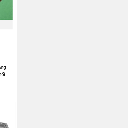
àng
hối