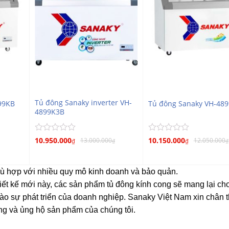
Tủ đông Sanaky inverter VH-
99KB
Tủ đông Sanaky VH-48
4899K3B
Được
Được
10.950.000
10.150.000
13.000.000
12.050.000
₫
₫
₫
₫
xếp
xếp
hạng
hạng
0
0
 phù hợp với nhiều quy mô kinh doanh và bảo quản.
5
5
sao
sao
iết kế mới này, các sản phẩm tủ đông kính cong sẽ mang lại ch
ào sự phát triển của doanh nghiệp. Sanaky Việt Nam xin chân 
ng và ủng hộ sản phẩm của chúng tôi.