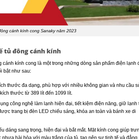
ủ đông cánh kính cong Sanaky năm 2023
kế tủ đông cánh kính
 cánh kính cong là một trong những dòng sản phẩm điện lạnh
i bật như sau:
ích thước đa dạng, phù hợp với nhiều không gian và nhu cầu s
ích thước từ 389 lít đến 1099 lít.
g công nghệ làm lạnh hiện đại, tiết kiệm điện năng, giữ lạnh t
ợc trang bị đèn LED chiếu sáng, khóa an toàn và bánh xe di
u dáng sang trọng, hiện đại và bắt mắt. Mặt kính cong giúp trư
nhựa hài hòa với màu trắng của tủ, tạo nên sự tinh tế và đẳng 