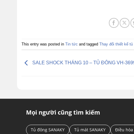
This entry was posted in
Tin tức
and tagged
Thay đổi thiết kế t
SALE SHOCK THÁNG 10 – TỦ ĐÔNG VH-36
Mọi người cũng tìm kiếm
Tủ đông SANAKY
Tủ mát SANAKY
Điều hòa