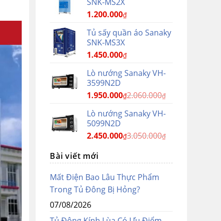
SNK-MS2X
1.200.000
₫
Tủ sấy quần áo Sanaky
SNK-MS3X
1.450.000
₫
Lò nướng Sanaky VH-
3599N2D
1.950.000
2.060.000
₫
₫
Lò nướng Sanaky VH-
5099N2D
2.450.000
3.050.000
₫
₫
Bài viết mới
Mất Điện Bao Lâu Thực Phẩm
Trong Tủ Đông Bị Hỏng?
07/08/2026
Tủ Đông Kính Lùa Có Ưu Điểm