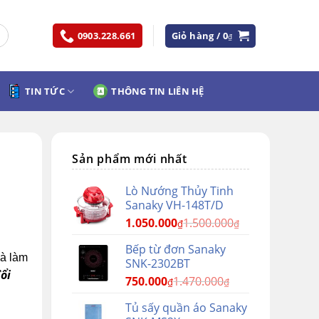
0903.228.661
Giỏ hàng /
0
₫
TIN TỨC
THÔNG TIN LIÊN HỆ
Sản phẩm mới nhất
Lò Nướng Thủy Tinh
Sanaky VH-148T/D
1.050.000
1.500.000
₫
₫
Bếp từ đơn Sanaky
và làm
SNK-2302BT
ổi
750.000
1.470.000
₫
₫
Tủ sấy quần áo Sanaky