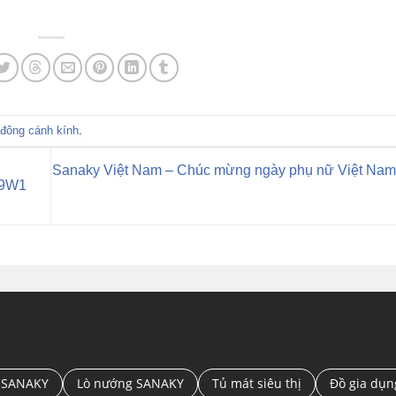
ủ đông cánh kính
.
Sanaky Việt Nam – Chúc mừng ngày phụ nữ Việt Nam
99W1
 SANAKY
Lò nướng SANAKY
Tủ mát siêu thị
Đồ gia dụ