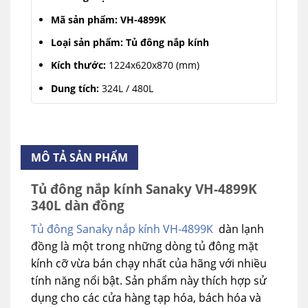
Mã sản phẩm: VH-4899K
Loại sản phẩm: Tủ đông nắp kính
Kích thước:
1224x620x870 (mm)
Dung tích:
324L / 480L
Dải nhiệt độ:
≤-18℃
Dàn lạnh:
Ống đồng bền và làm lạnh nhanh.
MÔ TẢ SẢN PHẨM
Tính năng:
Làm Mát – Đông Mềm – Đông Cứng
Tủ đông nắp kính Sanaky VH-4899K
340L dàn đồng
Tủ đông Sanaky nắp kính VH-4899K
dàn lạnh
đồng là một trong những dòng tủ đông mặt
kính cỡ vừa bán chạy nhất của hãng với nhiều
tính năng nổi bật. Sản phẩm này thích hợp sử
dụng cho các cửa hàng tạp hóa, bách hóa và