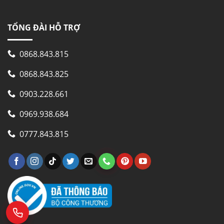
TỔNG ĐÀI HỖ TRỢ
0868.843.815
0868.843.825
0903.228.661
0969.938.684
Giỏ đồ tủ đông Sanaky VH-4899K
0777.843.815
BÁNH XE
Tủ đông nắp kính Sanaky VH-4899K có trang bị
bánh xe thuận tiện cho việc di chuyển tủ vì tủ
đông sở hữu trọng lượng lớn, tủ đông gây
nhiều khó khăn khi vận chuyển.