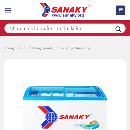
Skip
to
content
Tìm
kiếm:
/
/
Trang chủ
Tủ Đông Sanaky
Tủ Đông Dàn Đồng