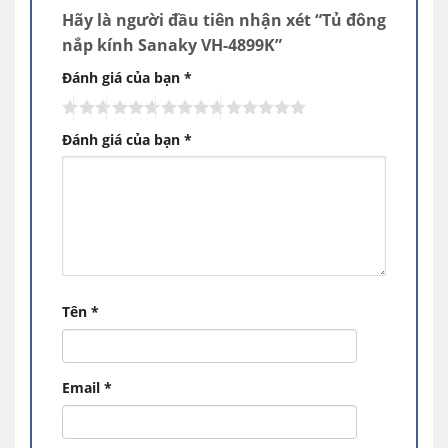
mang đến sự tiện lợi cho bạn trong việc tìm
Hãy là người đầu tiên nhận xét “Tủ đông
kiếm thực phẩm cần dùng khi lấy và cho vào
nắp kính Sanaky VH-4899K”
thực phẩm bên trong tủ cũng như giảm bớt
Đánh giá của bạn
*
tình trạng hơi lạnh thoát ra ngoài gây tiêu hao
điện năng
Đánh giá của bạn
*
DÀN LẠNH BẰNG ĐỒNG KẾT HỢP CÔNG
NGHỆ LÀM LẠNH 360 ĐỘ
Dàn lạnh bằng đồng nguyên chất giúp cho tủ
đông dẫn nhiệt nhanh hơn, vận hành êm ái và
tiết kiệm điện. Tủ đông nắp kính Sanaky VH-
4899K được ứng dụng công nghệ làm lạnh 360
độ, hơi lạnh sẽ được tỏa đều bên trong tủ, tác
Tên
*
động toàn diện lên bề mặt thực phẩm, đem
đến hiệu quả làm lạnh sâu, đóng đông triệt để.
Email
*