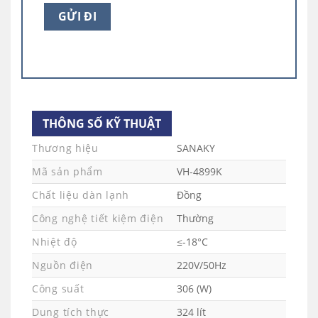
THÔNG SỐ KỸ THUẬT
Thương hiệu
SANAKY
Mã sản phẩm
VH-4899K
Chất liệu dàn lạnh
Đồng
DÀN LẠNH BẰNG ĐỒNG KẾT HỢP CÔNG NGHỆ LÀM
Công nghệ tiết kiệm điện
Thường
LẠNH 360 ĐỘ
Nhiệt độ
≤-18°C
BẢNG ĐIỀU KHIỂN DỄ DÀNG SỬ DỤNG
Nguồn điện
220V/50Hz
Tủ Đông
Công suất
Sanaky Việt Nam
có bảng điều khiển
306 (W)
nằm ở phía ngoài tủ với duy nhất 1 núm vặn
Dung tích thực
324 lít