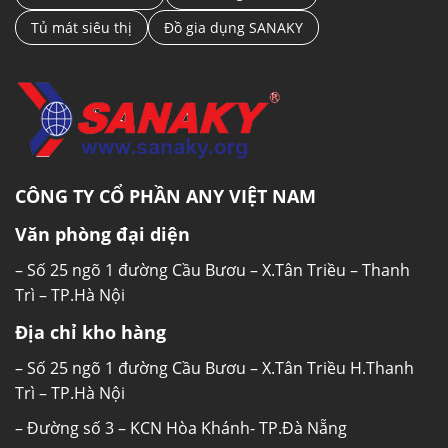
Tủ mát siêu thị
Đồ gia dụng SANAKY
Tủ đông nắp kính Sanaky VH-4899K NHIỆT
ĐỘ ≤-18°C
Đảm bảo thực phẩm được bảo quản trong điều
kiện lạnh sâu. Với nhiệt độ dưới ≤-18°C thực
phẩm được bảo quản trong điều kiện đông
lạnh sâu, phù hợp với nhu cầu bảo quản một
số thực phẩm như kem.
CÔNG TY CỔ PHẦN ANY VIỆT NAM
Văn phòng đại diện
– Số 25 ngõ 1 đường Cầu Bươu – X.Tân Triều – Thanh
Trì – TP.Hà Nội
Địa chỉ kho hàng
– Số 25 ngõ 1 đường Cầu Bươu – X.Tân Triều H.Thanh
Trì – TP.Hà Nội
– Đường số 3 – KCN Hòa Khánh- TP.Đà Nẵng