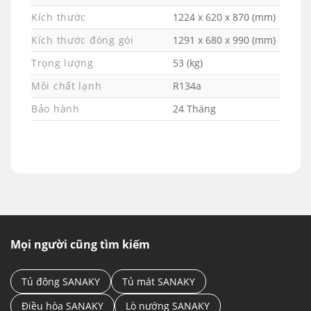
điều chỉnh với 7 mức độ nhiệt từ đông mềm
Kích thước
1224 x 620 x 870 (mm)
đến đông cứng.
Kích thước đóng gói
1291 x 680 x 990 (mm)
Trọng lượng
53 (kg)
Môi chất lạnh
R134a
Bảo hành
24 Tháng
Mọi người cũng tìm kiếm
Tủ đông SANAKY
Tủ mát SANAKY
BẢNG ĐIỀU KHIỂN DỄ DÀNG SỬ DỤNG
Điều hòa SANAKY
Lò nướng SANAKY