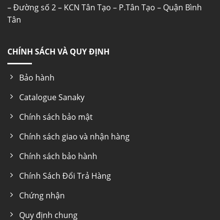
– Đường số 2 – KCN Tân Tạo – P.Tân Tạo – Quận Bình
Tân
CHÍNH SÁCH VÀ QUY ĐỊNH
Đảm bảo thực phẩm được bảo quản trong điều kiện
Bảo hành
lạnh sâu
Catalogue Sanaky
GIỎ ĐỰNG ĐỒ
Chính sách bảo mật
Giỏ đựng đồ Tủ đông nắp kính Sanaky VH-
4899K tiện lợi tách biệt có thể bỏ ra khi không
Chính sách giao và nhận hàng
sử dụng.
Chính sách bảo hành
Chính Sách Đổi Trả Hàng
Chứng nhận
Quy định chung