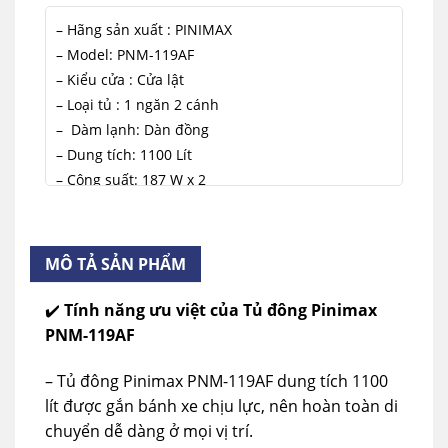
– Hãng sản xuất : PINIMAX
– Model: PNM-119AF
– Kiểu cửa : Cửa lật
– Loại tủ : 1 ngăn 2 cánh
– Dàm lạnh: Dàn đồng
– Dung tích: 1100 Lít
– Công suất: 187 W x 2
– Nhiệt độ: ≤-18℃℃
– Chức năng: Đông lạnh
– Điện áp : 220-240V/50Hz
MÔ TẢ SẢN PHẨM
– Kích thước: 2677*761*887 mm
– Trọng lượng: 120 Kg
✔️
Tính năng ưu việt của Tủ đông Pinimax
– Xuất xứ : Chính hãng
PNM-119AF
– Tủ đông Pinimax PNM-119AF dung tích 1100
lít được gắn bánh xe chịu lực, nên hoàn toàn di
chuyển dễ dàng ở mọi vị trí.