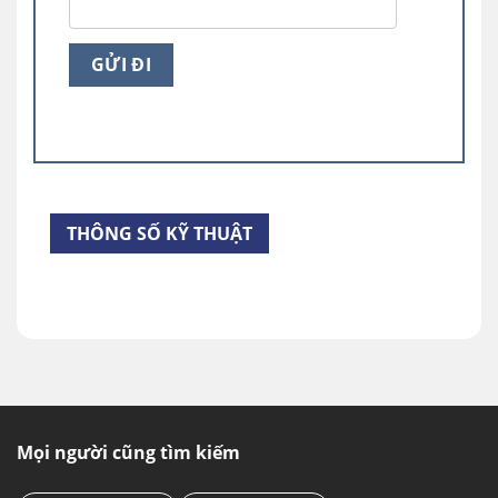
✔️
Lưu ý khi sử dụng Tủ đông Pinimax PNM-
119AF
– Nên đặt tủ cách tường khoảng 10cm để khí
được lưu thông
– Thường xuyên lau chùi, ít nhất tháng 1 lần để
tránh vi khuẩn có điều kiện sinh sôi
THÔNG SỐ KỸ THUẬT
– Không nên để nước đọng lại ở đáy tủ
– Sử dụng đúng với nguồn điện ghi trên thông
số
– Tránh cẳm cùng với những đồ điện khác để
tránh quá tải
Mọi người cũng tìm kiếm
– Không nên mở quá nhiều hay để gió quạt vào