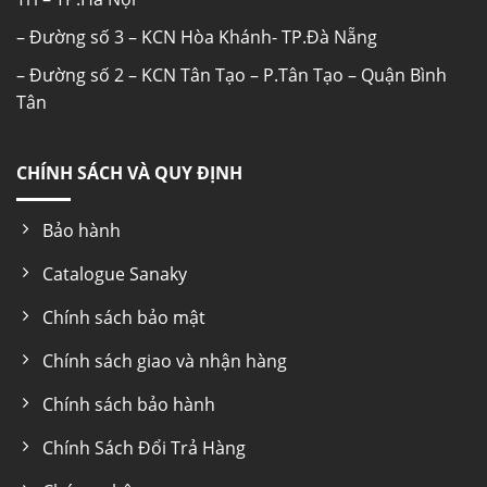
– Đường số 3 – KCN Hòa Khánh- TP.Đà Nẵng
– Chức năng: Đông lạnh
– Đường số 2 – KCN Tân Tạo – P.Tân Tạo – Quận Bình
– Điện áp : 220-240V/50Hz
Tân
– Kích thước: 2677*761*887 mm
CHÍNH SÁCH VÀ QUY ĐỊNH
– Trọng lượng: 120 Kg
Bảo hành
– Xuất xứ : Chính hãng
Catalogue Sanaky
✔️
Tính năng khác Tủ đông Pinimax PNM-
Chính sách bảo mật
119AF :
Chính sách giao và nhận hàng
– Bánh xe chịu lực dễ di chuyển
Chính sách bảo hành
– Sx theo công nghệ Nhật Bản
Chính Sách Đổi Trả Hàng
– Quạt lồng sóc lạnh nhanh & sâu