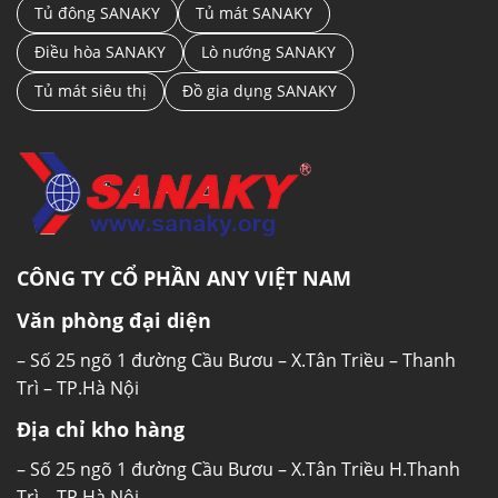
vì sẽ gây tốn điện năng
Tủ đông SANAKY
Tủ mát SANAKY
Điều hòa SANAKY
Lò nướng SANAKY
✔️
Thông số kỹ thuật Tủ đông Pinimax PNM-
119AF
Tủ mát siêu thị
Đồ gia dụng SANAKY
– Hãng sản xuất : PINIMAX
– Model: PNM-119AF
– Kiểu cửa : Cửa lật
CÔNG TY CỔ PHẦN ANY VIỆT NAM
– Loại tủ : 1 ngăn 2 cánh
Văn phòng đại diện
– Dàm lạnh: Dàn đồng
– Số 25 ngõ 1 đường Cầu Bươu – X.Tân Triều – Thanh
Trì – TP.Hà Nội
– Dung tích: 1100 Lít
Địa chỉ kho hàng
– Công suất: 187 W x 2
– Số 25 ngõ 1 đường Cầu Bươu – X.Tân Triều H.Thanh
– Nhiệt độ:
≤-18
℃℃
Trì – TP.Hà Nội