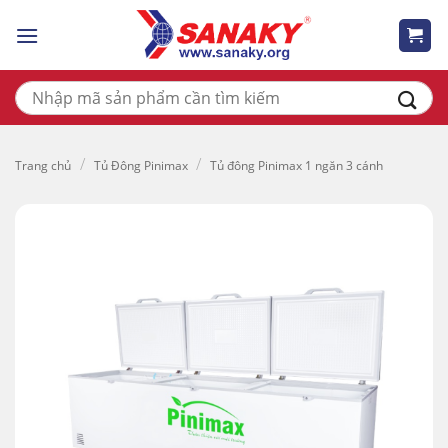
Skip
to
content
Tìm
kiếm:
/
/
Trang chủ
Tủ Đông Pinimax
Tủ đông Pinimax 1 ngăn 3 cánh