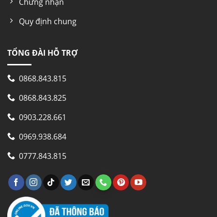
Chứng nhận
– Ngăn tủ bằng nhựa ABS cao cấp
Quy định chung
– Gas R134a thân thiện m.trường
TỔNG ĐÀI HỖ TRỢ
Mời bạn đánh giá
0868.843.815
product
0868.843.825
0903.228.661
0969.938.684
0777.843.815