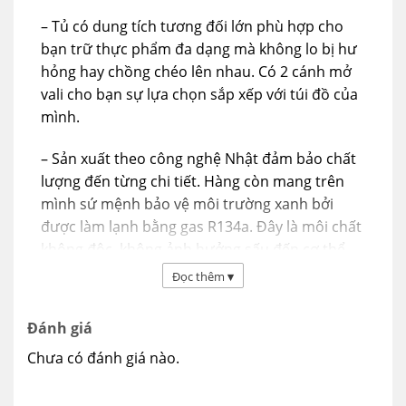
– Tủ có dung tích tương đối lớn phù hợp cho
bạn trữ thực phẩm đa dạng mà không lo bị hư
hỏng hay chồng chéo lên nhau. Có 2 cánh mở
vali cho bạn sự lựa chọn sắp xếp với túi đồ của
mình.
– Sản xuất theo công nghệ Nhật đảm bảo chất
lượng đến từng chi tiết. Hàng còn mang trên
mình sứ mệnh bảo vệ môi trường xanh bởi
được làm lạnh bằng gas R134a. Đây là môi chất
không độc, không ảnh hưởng sấu đến cơ thể
sống.
Đọc thêm
▾
– Nhiệt độ thấp là môi trường lí tưởng để đảm
Đánh giá
bảo thực phẩm không bị oxy hóa và giữ được
Chưa có đánh giá nào.
độ tươi lâu. Chính vì vậy Tủ đông Pinimax PNM-
119AF thiết kế sao cho giữ độ lạnh luôn từ 0
đến âm 18 độ C.