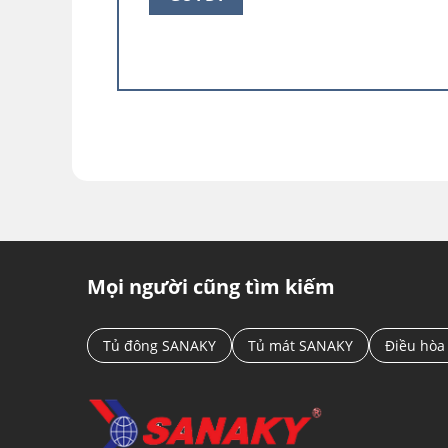
ko gây sát thương cho người xung quanh.
Sản phẩm có tính thẩm mỹ cao
Hiệu ứng ánh sáng của Kính cường lực luôn 
khác. Mặt kính cường lực bóng bẩy của
Tủ
nào. Lớp kính màu trắng hài hòa khi kết h
hàng của bạn
Tủ đông Sanaky Inverter VH-13
Mọi người cũng tìm kiếm
Tủ đông SANAKY
Tủ mát SANAKY
Điều hòa