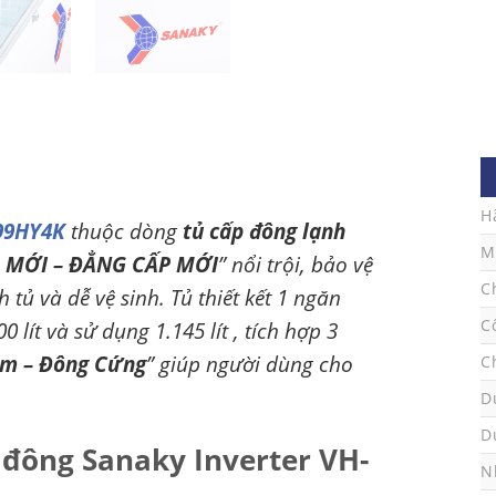
Công nghệ Inverter:
Tiết 
Dàn lạnh:
Ống đồng bền và
H
399HY4K
thuộc dòng
tủ cấp đông lạnh
M
 MỚI – ĐẲNG CẤP MỚI
” nổi trội, bảo vệ
C
tủ và dễ vệ sinh. Tủ thiết kết 1 ngăn
C
 lít và sử dụng 1.145 lít , tích hợp 3
m – Đông Cứng
” giúp người dùng cho
C
D
D
 đông Sanaky Inverter VH-
N