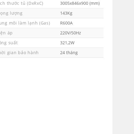
ích thước tủ (DxRxC)
3005x846x900 (mm)
rọng lượng
143Kg
ung môi làm lạnh (Gas)
R600A
iện áp
220V/50Hz
ông suất
321,2W
hời gian bảo hành
24 tháng