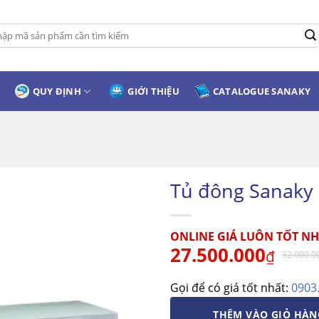
:
QUY ĐỊNH
GIỚI THIỆU
CATALOGUE SANAKY
Tủ đông Sanaky
ONLINE GIÁ LUÔN TỐT NH
27.500.000
₫
32.000.0
Gọi để có giá tốt nhất:
0903
THÊM VÀO GIỎ HÀN