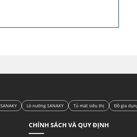
nổi tiếng là tốt nhất trong tất cả các loại kính
 đông Sanaky
làm nổi bật tủ bất cứ vị trí đặt tủ
ợp với tất cả các gam màu trong gia đình hay cửa
99HY4K Công nghệ Smart Inverter
 SANAKY
Lò nướng SANAKY
Tủ mát siêu thị
Đồ gia dụ
CHÍNH SÁCH VÀ QUY ĐỊNH