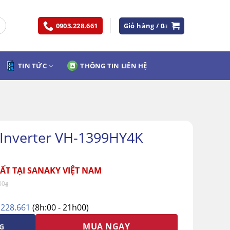
0903.228.661
Giỏ hàng /
0
₫
TIN TỨC
THÔNG TIN LIÊN HỆ
 Inverter VH-1399HY4K
ẤT TẠI SANAKY VIỆT NAM
00
₫
.228.661
(8h:00 - 21h00)
MUA NGAY
G