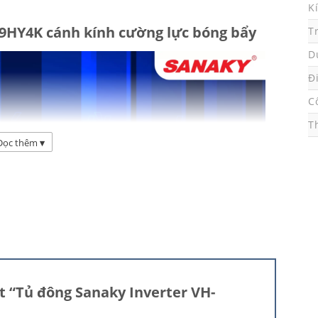
K
99HY4K cánh kính cường lực bóng bẩy
T
D
Đ
C
T
Đọc thêm
▾
t “Tủ đông Sanaky Inverter VH-