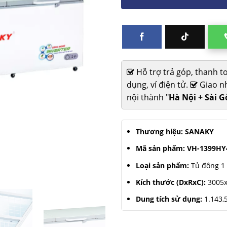
Hỗ trợ trả góp, thanh t
dụng, ví điện tử.
Giao nh
nội thành "
Hà Nội + Sài 
Thương hiệu:
SANAKY
Mã sản phẩm:
VH-1399HY
Loại sản phẩm:
Tủ đông 1
Kích thước (DxRxC):
3005x
Dung tích sử dụng:
1.143,5
Dải nhiệt độ:
≤-18℃