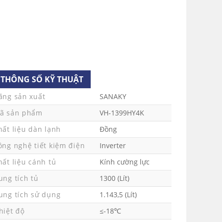
kiệm điện năng
 làm lạnh nhanh.
THÔNG SỐ KỸ THUẬT
ãng sản xuất
SANAKY
ã sản phẩm
VH-1399HY4K
hất liệu dàn lạnh
Đồng
ông nghệ tiết kiệm điện
Inverter
hất liệu cánh tủ
Kính cường lực
ung tích tủ
1300 (Lít)
ung tích sử dụng
1.143,5 (Lít)
hiệt độ
≤-18℃