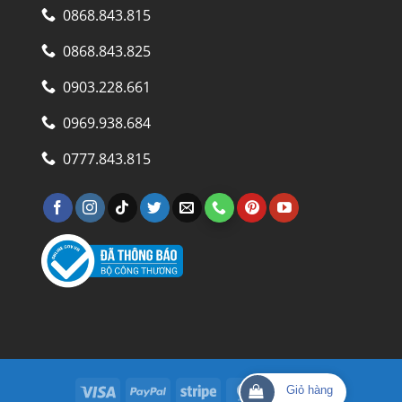
0868.843.815
0868.843.825
0903.228.661
0969.938.684
0777.843.815
Visa
PayPal
Stripe
MasterCard
Cash
Giỏ hàng