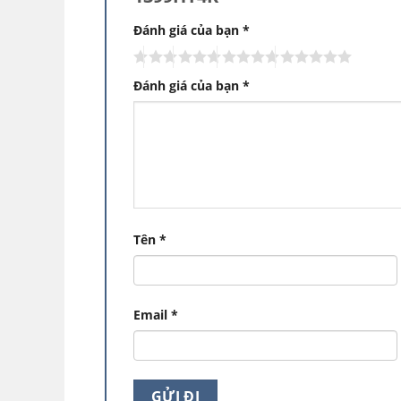
Đánh giá của bạn
*
Mặt kính cường
Đánh giá của bạn
*
Tăng độ bền theo thời gian cho 
Tủ đông 1 ngăn 3 cánh VH-1399HY4K
đượ
giảm khả năng va đập hay bị trầy xước, h
thói quen để vật dụng lên mặt tủ để tiết k
Tên
*
Với môi trường
khí hậu nhiệt đới
thay đổ
cánh thép thế hệ cũ dễ bị hoen rỉ.
Lớp kí
1399HY4K
mới nhất giúp dễ vệ sinh lau ch
Email
*
Tăng tính an toàn cho người sử dụng
Lớp kính cường lực trên mặt tủ hoàn toà
như một bức tường hoàn hảo, khi vỡ sẽ t