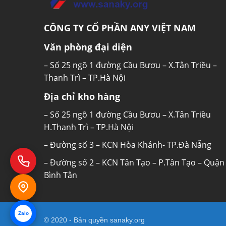
CÔNG TY CỔ PHẦN ANY VIỆT NAM
Văn phòng đại diện
– Số 25 ngõ 1 đường Cầu Bươu – X.Tân Triều –
Thanh Trì – TP.Hà Nội
Địa chỉ kho hàng
– Số 25 ngõ 1 đường Cầu Bươu – X.Tân Triều
Công nghệ Smart Inverte
H.Thanh Trì – TP.Hà Nội
– Đường số 3 – KCN Hòa Khánh- TP.Đà Nẵng
Tiết kiệm điện năng:
Ưu điểm quan trọn
– Đường số 2 – KCN Tân Tạo – P.Tân Tạo – Quận
tiết kiệm điện, đặc biệt trong bối cảnh gi
Bình Tân
thường, tủ đông inverter có thể giúp giảm
thường.
Hoạt động êm ái không gây tiếng ồn:
Vò
Zalo
© 2020 - Bản quyền
sanaky.org