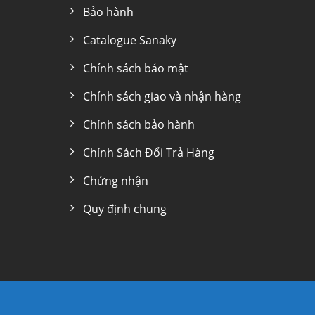
Bảo hành
Catalogue Sanaky
Chính sách bảo mật
Chính sách giao và nhận hàng
Chính sách bảo hành
Chính Sách Đổi Trả Hàng
r tiết kiệm 50% hóa đơn tiền điện
Chứng nhận
Quy định chung
g nhất của
tủ đông Sanaky VH-1399HY4K Inverter
là
á điện sinh hoạt tăng cao. Ở điều kiện thông
 tới 50% lượng điện năng tiêu thụ so với tủ đông
ng quay máy nén của động cơ Inverter có thể