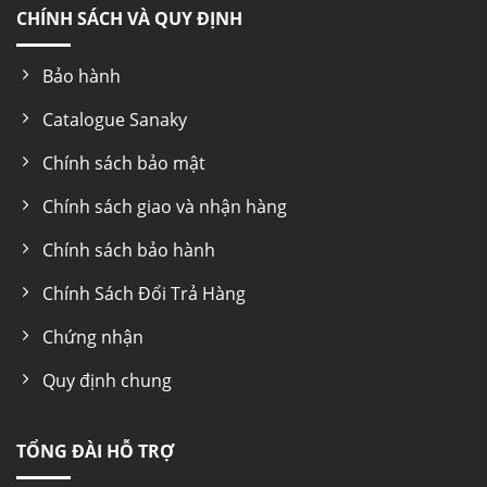
CHÍNH SÁCH VÀ QUY ĐỊNH
Bảo hành
Catalogue Sanaky
Chính sách bảo mật
Trang bị 4 bánh xe giúp cho tủ dễ dàng di
chuyển
Chính sách giao và nhận hàng
Tủ đông Sanaky VH-2599A1 có trang bị bánh 4
Chính sách bảo hành
xe thuận tiện cho việc di chuyển tủ vì
tủ đông
sở hữu trọng lượng lớn, tủ đông gây nhiều khó
Chính Sách Đổi Trả Hàng
khăn khi vận chuyển.
Chứng nhận
Quy định chung
TỔNG ĐÀI HỖ TRỢ