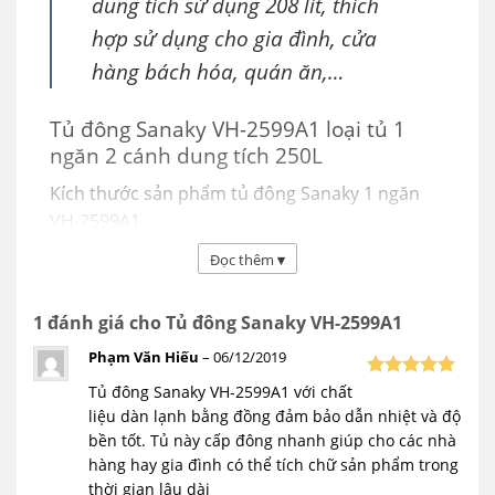
dung tích sử dụng 208 lít, thích
hợp sử dụng cho gia đình, cửa
hàng bách hóa, quán ăn,…
Tủ đông Sanaky VH-2599A1 loại tủ 1
ngăn 2 cánh dung tích 250L
Kích thước sản phẩm tủ đông Sanaky 1 ngăn
VH-2599A1
Đọc thêm
▾
1 đánh giá cho
Tủ đông Sanaky VH-2599A1
Phạm Văn Hiếu
–
06/12/2019
Tủ đông Sanaky VH-2599A1 với chất
Được xếp
5
hạng
5
liệu dàn lạnh bằng đồng đảm bảo dẫn nhiệt và độ
sao
bền tốt. Tủ này cấp đông nhanh giúp cho các nhà
hàng hay gia đình có thể tích chữ sản phẩm trong
thời gian lâu dài