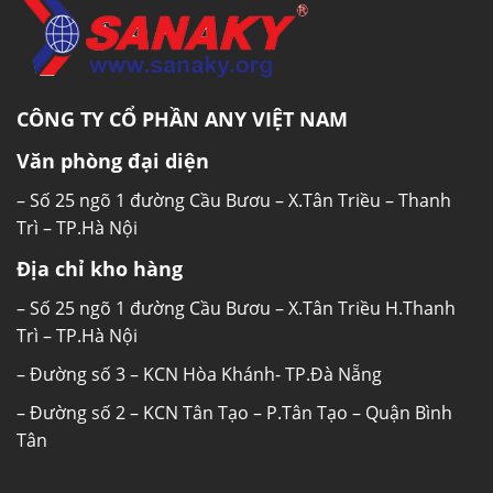
Việc mở Tủ đông Sanaky VH-2599A1 thường
xuyên sẽ làm thất thoát nhiệt, giảm hiệu quả
đông lạnh của tủ, đồng thời tiêu tốn nhiều điện
năng không cần thiết. Khóa an toàn sẽ giúp
người sử dụng kiểm soát tốt hơn hoạt động
CÔNG TY CỔ PHẦN ANY VIỆT NAM
đóng – mở tủ đông.
Văn phòng đại diện
Nhiệt độ ≤-18°C bảo quản được nhiều loại
– Số 25 ngõ 1 đường Cầu Bươu – X.Tân Triều – Thanh
thực phẩm
Trì – TP.Hà Nội
Đảm bảo thực phẩm được bảo quản trong điều
Địa chỉ kho hàng
kiện lạnh sâu, với nhiệt độ dưới ≤-18°C thực
– Số 25 ngõ 1 đường Cầu Bươu – X.Tân Triều H.Thanh
phẩm được bảo quản trong điều kiện đông
Trì – TP.Hà Nội
lạnh sâu, phù hợp với nhu cầu bảo quản một
số thực phẩm như thịt, cá, rau củ, …trong thời
– Đường số 3 – KCN Hòa Khánh- TP.Đà Nẵng
gian dài.
– Đường số 2 – KCN Tân Tạo – P.Tân Tạo – Quận Bình
Tân