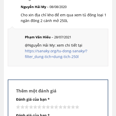
Nguyễn Hải My
–
08/08/2020
Cho xin địa chỉ kho để em qua xem tủ đông loại 1
ngăn đông 2 cánh mở 250L
Phạm Văn Hiếu
–
28/07/2021
Kích thước Sanaky VH-2599A1
@Nguyễn Hải My: xem chi tiết tại
https://sanaky.org/tu-dong-sanaky/?
Tủ đông Sanaky VH-2599A1 – 1 ngăn 2 cánh
filter_dung-tich=dung-tich-250l
dàn đồng
Tủ đông Sanaky VH-2599A1 là 1 trong những
mẫu
tủ đông 1 ngăn 2 cánh dàn đồng
dung
tích nhỏ nhất hiện nay, với thiết kế 2 cánh mở,
mang đến sự tiện lợi cho bạn trong việc tìm
Thêm một đánh giá
kiếm thực phẩm cần dùng khi lấy và cho vào
Đánh giá của bạn
*
thực phẩm bên trong tủ cũng như giảm bớt
tình trạng hơi lạnh thoát ra ngoài gây tiêu hao
điện năng.
Đánh giá của bạn
*