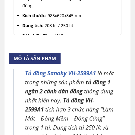
đồng
Kích thước:
985x620x845 mm
Dung tích:
208 lít / 250 lít
Dải nhiệt độ:
≤-18℃
Dàn lạnh:
Ống đồng bền và làm lạnh nhanh.
Tính năng:
Làm Mát – Đông Mềm – Đông Cứng
MÔ TẢ SẢN PHẨM
Tủ đông Sanaky VH-2599A1
là một
trong những sản phẩm
tủ đông 1
ngăn 2 cánh dàn đồng
thông dụng
nhất hiện nay.
Tủ đông VH-
2599A1
tích hợp 3 chức năng “Làm
Mát – Đông Mềm – Đông Cứng”
trong 1 tủ. Dung tích tủ 250 lít và