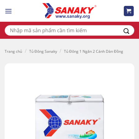
Skip
to
content
Tìm
kiếm:
/
/
Trang chủ
Tủ Đông Sanaky
Tủ Đông 1 Ngăn 2 Cánh Dàn Đồng