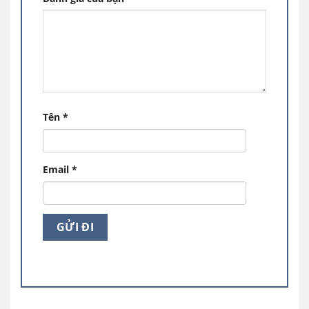
Chiếc tủ đông
Sanaky VH-2599A1
này sẽ là sự
lựa chọn lý tưởng cho gia đình kinh doanh tạp
hóa, quán ăn, nhà hàng,…
Tên
*
Email
*
Dàn lạnh đồng nguyên chất, kết hợp làm lạnh
360 độ
Tủ đông Sanaky
này được trang bị
dàn lạnh
bằng đồng nguyên
chất giúp cho tủ dẫn nhiệt
nhanh hơn, vận hành êm ái và tiết kiệm điện.