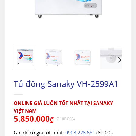
Tủ đông Sanaky VH-2599A1
ONLINE GIÁ LUÔN TỐT NHẤT TẠI SANAKY
VIỆT NAM
5.850.000
₫
7.100.000
₫
Gọi để có giá tốt nhất:
0903.228.661
(8h:00 -