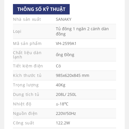
THÔNG SỐ KỸ THUẬT
Tủ đông Sanaky VH-2599A1 được ứng dụng
công nghệ làm lạnh 360 độ, hơi lạnh sẽ được
Nhà sản xuất
SANAKY
tỏa đều bên trong tủ, tác động toàn diện lên bề
Tủ đông 1 ngăn 2 cánh dàn
Loại
mặt thực phẩm, đem đến hiệu quả làm lạnh
đồng
sâu, đóng đông triệt để.
Mã sản phẩm
VH-2599A1
Chất liệu dàn
Tủ đông Sanaky VH-2599A1 Tích hợp 3 chức
ống Đồng
lạnh
Làm Mát – Đông mềm – Đông
năng
Tiết kiệm điện
Có
cứng
Kích thước tủ
985x620x845 mm
Tủ đông Sanaky VH-2599A1 Với thiết kế 1 ngăn
Trọng lượng
40Kg
tủ đông nhưng lại có đến 3 chức năng với các
Dung tích tủ
208L/ 250L
mức điều chỉnh nhiệt độ khác nhau để có thể
phù hợp với nhu cầu sử dụng của người dùng.
Nhiệt độ
≤-18℃
Nguồn điện
220V/50Hz
Chức năng làm mát:
Nhiệt độ 0°C ~ 10°C
giúp ta bảo quản các loại nước uống, sữa và
Công suất
122.2W