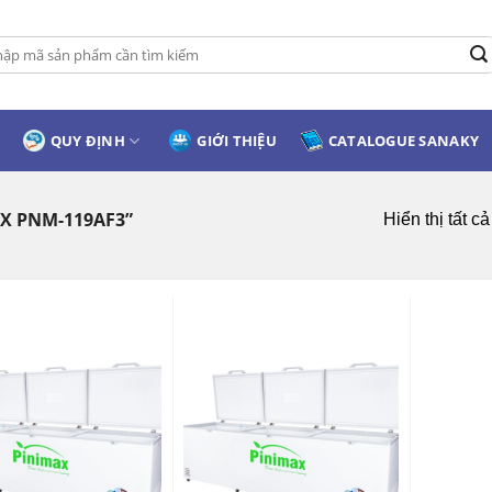
:
QUY ĐỊNH
GIỚI THIỆU
CATALOGUE SANAKY
X PNM-119AF3”
Hiển thị tất c