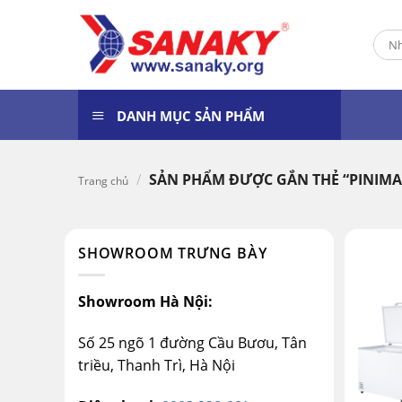
Skip
to
Tìm
content
kiếm
DANH MỤC SẢN PHẨM
/
SẢN PHẨM ĐƯỢC GẮN THẺ “PINIMA
Trang chủ
SHOWROOM TRƯNG BÀY
Showroom Hà Nội:
Số 25 ngõ 1 đường Cầu Bươu, Tân
triều, Thanh Trì, Hà Nội