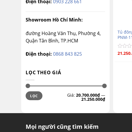
Điện thoại:
0903 228 661
Showroom Hồ Chí Minh:
Tủ đôn
đường Hoàng Văn Thụ, Phường 4,
PNM-11
Quận Tân Bình, TP.HCM
Được
21.250
Điện thoại:
0868 843 825
xếp
hạng
0
LỌC THEO GIÁ
5
sao
Giá
Giá
Giá:
20.700.000₫
—
LỌC
tối
tối
21.250.000₫
thiểu
đa
Mọi người cũng tìm kiếm