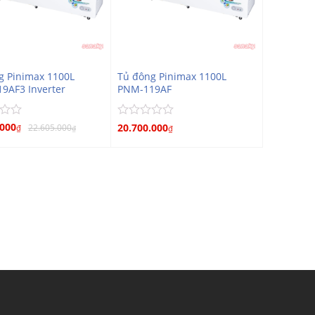
g Pinimax 1100L
Tủ đông Pinimax 1100L
9AF3 Inverter
PNM-119AF
.000
Được
20.700.000
22.605.000
₫
₫
₫
xếp
hạng
0
5
sao