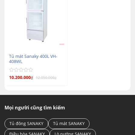
Tủ mát Sanaky 400L VH-
408WL
Được
10.200.000
12.050.000
₫
₫
xếp
hạng
0
5
sao
Mọi người cũng tìm kiếm
Tủ đông SANAKY
Tủ mát SANAKY
Điều hòa SANAKY
Lò nướng SANAKY