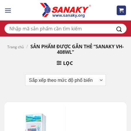
Skip
to
content
Tìm
kiếm:
/
SẢN PHẨM ĐƯỢC GẮN THẺ “SANAKY VH-
Trang chủ
408WL”
LỌC