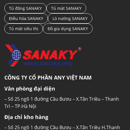
nguồn ánh sáng khác chiếu vào mặt kính. Nâng cao
tính thẩm mỹ cánh tủ. Giúp tối ưu cho mục đích
Tủ đông SANAKY
Tủ mát SANAKY
trưng bày sản phẩm.
Điều hòa SANAKY
Lò nướng SANAKY
Tủ mát siêu thị
Đồ gia dụng SANAKY
CÔNG TY CỔ PHẦN ANY VIỆT NAM
Văn phòng đại diện
– Số 25 ngõ 1 đường Cầu Bươu – X.Tân Triều – Thanh
Trì – TP.Hà Nội
Địa chỉ kho hàng
– Số 25 ngõ 1 đường Cầu Bươu – X.Tân Triều H.Thanh