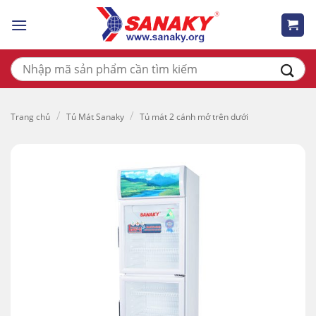
Skip
to
content
Tìm
kiếm:
/
/
Trang chủ
Tủ Mát Sanaky
Tủ mát 2 cánh mở trên dưới