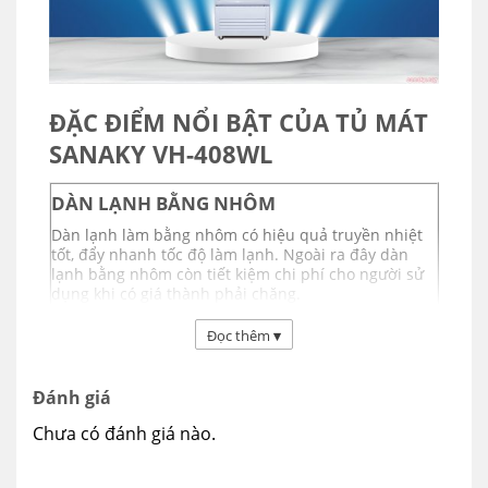
ĐẶC ĐIỂM NỔI BẬT CỦA TỦ MÁT
SANAKY VH-408WL
DÀN LẠNH BẰNG NHÔM
Dàn lạnh làm bằng nhôm có hiệu quả truyền nhiệt
tốt, đẩy nhanh tốc độ làm lạnh. Ngoài ra đây dàn
lạnh bằng nhôm còn tiết kiệm chi phí cho người sử
dụng khi có giá thành phải chăng.
Đọc thêm
▾
Đánh giá
Chưa có đánh giá nào.