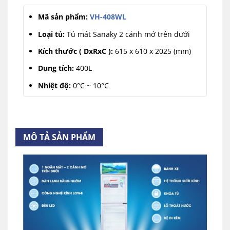
Mã sản phẩm:
VH-408WL
Loại tủ:
Tủ mát Sanaky 2 cánh mở trên dưới
Kích thước ( DxRxC ):
615 x 610 x 2025 (mm)
Dung tích:
400L
Nhiệt độ:
0°C ~ 10°C
Công nghệ LOW-E:
Hạn chế đọng sương.
MÔ TẢ SẢN PHẨM