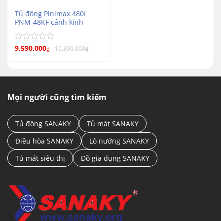
Tủ đông Pinimax 480L
PNM-48KF cánh kính
Được
9.590.000
10.300.000
₫
₫
xếp
hạng
0
5
sao
Mọi người cũng tìm kiếm
Tủ đông SANAKY
Tủ mát SANAKY
Điều hòa SANAKY
Lò nướng SANAKY
Tủ mát siêu thị
Đồ gia dụng SANAKY