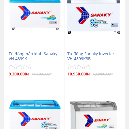
Tủ đông nắp kính Sanaky
Tủ đông Sanaky inverter
VH-4899K
VH-4899K3B
Được
9.300.000
Được
10.950.000
11.100.000
13.000.000
₫
₫
₫
₫
xếp
xếp
hạng
hạng
0
0
5
5
sao
sao