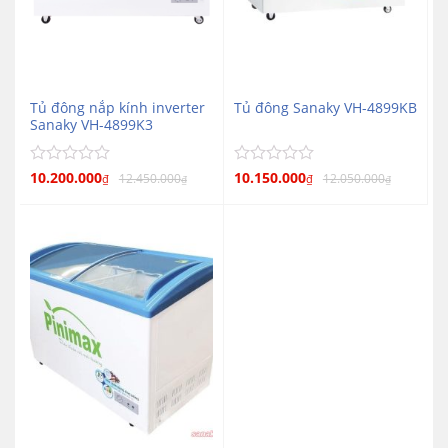
Tủ đông nắp kính inverter
Tủ đông Sanaky VH-4899KB
Sanaky VH-4899K3
Được
10.200.000
Được
10.150.000
12.450.000
12.050.000
₫
₫
₫
₫
xếp
xếp
hạng
hạng
0
0
5
5
sao
sao