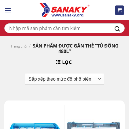
Skip
to
content
Tìm
kiếm:
/
SẢN PHẨM ĐƯỢC GẮN THẺ “TỦ ĐÔNG
Trang chủ
480L”
LỌC