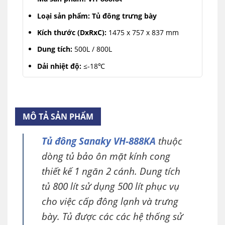
Loại sản phẩm: Tủ đông trưng bày
Kích thước (DxRxC):
1475 x 757 x 837 mm
Dung tích:
500L / 800L
Dải nhiệt độ:
≤-18℃
Công nghệ của Nhật:
Sản xuất tại Việt Nam
MÔ TẢ SẢN PHẨM
Tủ đông Sanaky VH-888KA
thuộc
dòng tủ bảo ôn mặt kính cong
thiết kế 1 ngăn 2 cánh. Dung tích
tủ 800 lít sử dụng 500 lít phục vụ
cho việc cấp đông lạnh và trưng
bày. Tủ được các các hệ thống sử