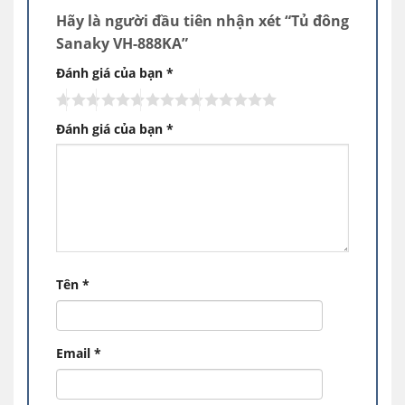
bỉ, hạn chế quá trình oxi hóa diễn ra gây gỉ
Hãy là người đầu tiên nhận xét “Tủ đông
sét, ảnh hưởng đến chất liệu và lớp sơn của
Sanaky VH-888KA”
sản phẩm. Đảm bảo tính thẩm mỹ và an
toàn về lâu dài cho thiết bị sử dụng.
Đánh giá của bạn
*
Video Tủ đông Sanaky VH-888KA cánh kính
Đánh giá của bạn
*
Tên
*
Email
*