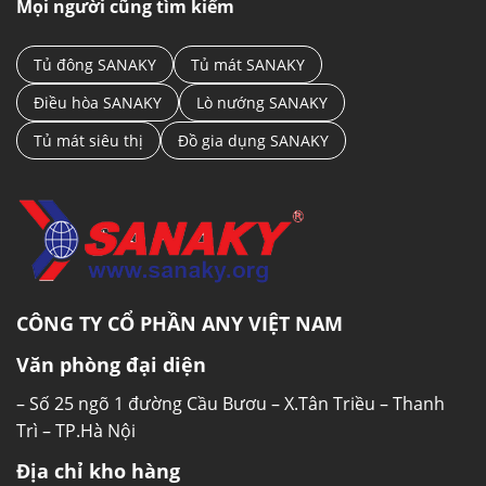
Mọi người cũng tìm kiếm
DÀN LẠNH BẰNG NHÔM KẾT HỢP CÔNG
NGHỆ LÀM LẠNH 360 ĐỘ
Tủ đông SANAKY
Tủ mát SANAKY
Dàn lạnh bằng nhôm có hiệu quả truyền nhiệt
tốt, đẩy nhanh tốc độ làm lạnh. Ngoài ra đây
Điều hòa SANAKY
Lò nướng SANAKY
dàn lạnh bằng nhôm còn tiết kiệm chi phí cho
Tủ mát siêu thị
Đồ gia dụng SANAKY
người sử dụng khi có giá thành phải chăng. Tủ
đông được ứng dụng công nghệ làm lạnh 360
độ, hơi lạnh sẽ được tỏa đều bên trong tủ, tác
động toàn diện lên bề mặt thực phẩm, đem
đến hiệu quả làm lạnh sâu, đóng đông triệt để.
CÔNG TY CỔ PHẦN ANY VIỆT NAM
Văn phòng đại diện
– Số 25 ngõ 1 đường Cầu Bươu – X.Tân Triều – Thanh
Trì – TP.Hà Nội
Địa chỉ kho hàng