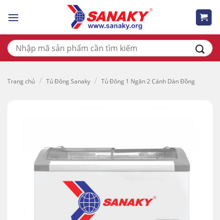
Skip
to
content
Tìm
kiếm:
/
/
Trang chủ
Tủ Đông Sanaky
Tủ Đông 1 Ngăn 2 Cánh Dàn Đồng