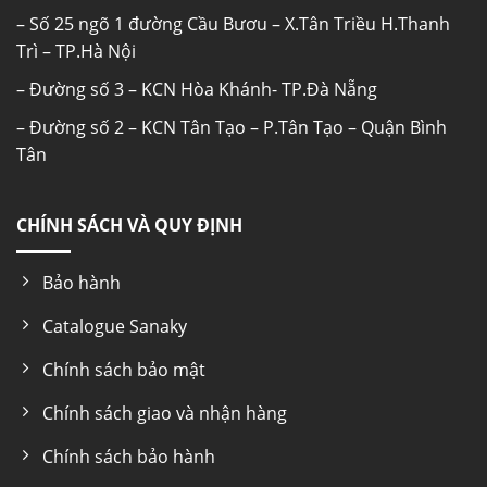
– Số 25 ngõ 1 đường Cầu Bươu – X.Tân Triều H.Thanh
Trì – TP.Hà Nội
DÀN LẠNH BẰNG NHÔM KẾT HỢP CÔNG NGHỆ LÀM
– Đường số 3 – KCN Hòa Khánh- TP.Đà Nẵng
LẠNH 360 ĐỘ
– Đường số 2 – KCN Tân Tạo – P.Tân Tạo – Quận Bình
Tân
TỦ ĐƯỢC TRANG BỊ ĐÈN LED
Tủ đông sanaky
VH-888KA được thiết kế với hệ
CHÍNH SÁCH VÀ QUY ĐỊNH
thống đèn LED trong thân tủ, chiếu sáng toàn
bộ các góc khuất giúp trưng bày các sản phẩm
Bảo hành
bắt mắt và thu hút. Hơn nữa, hệ thống đèn LED
còn tiết kiệm điện năng và có tuổi thọ bền bỉ
Catalogue Sanaky
hơn nhiều lần so với các loại đèn huỳnh quang,
đèn sợi đốt,… mang lại giá trị sử dụng lâu dài
Chính sách bảo mật
cho người sử dụng.
Chính sách giao và nhận hàng
NHIỆT ĐỘ ≤-18°C
Chính sách bảo hành
Đảm bảo thực phẩm được bảo quản trong điều