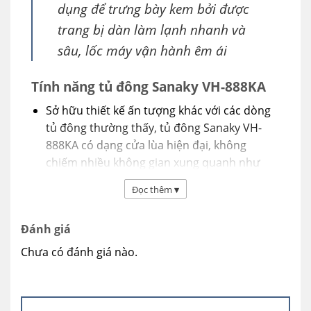
dụng để trưng bày kem bởi được
trang bị dàn làm lạnh nhanh và
sâu, lốc máy vận hành êm ái
Tính năng tủ đông Sanaky VH-888KA
Sở hữu thiết kế ấn tượng khác với các dòng
tủ đông thường thấy, tủ đông Sanaky VH-
888KA có dạng cửa lùa hiện đại, không
chiếm nhiều không gian xung quanh như
các kiểu tủ mở cửa khác.
Đọc thêm
▾
Dung tích lưu trữ rộng rãi 500 lít với 2 cánh
cửa lùa tiện lợi, lấy thực phẩm bên nào thì
Đánh giá
chỉ cần mở bên đó giúp tiết kiệm hiệu quả
Chưa có đánh giá nào.
lượng nhiệt thất thoát ra ngoài gây hao phí
điện năng.
Được bao bọc bởi lớp thép sơn tĩnh điện bền