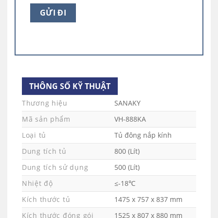
THÔNG SỐ KỸ THUẬT
Thương hiệu
SANAKY
Mã sản phẩm
VH-888KA
Loại tủ
Tủ đông nắp kính
Dung tích tủ
800 (Lít)
Tủ đông Sanaky VH-888KA cánh kính thiết kế
thông minh 1 ngăn đông – 2 cánh kính lùa
Dung tích sử dụng
500 (Lít)
VH-888KA là dòng
tủ đông 1 ngăn 2 cánh
mang
Nhiệt độ
≤-18℃
đến sự tiện lợi cho bạn trong việc tìm kiếm
Kích thước tủ
1475 x 757 x 837 mm
thực phẩm cần dùng khi lấy và cho vào thực
Kích thước đóng gói
1525 x 807 x 880 mm
phẩm bên trong tủ cũng như giảm bớt tình