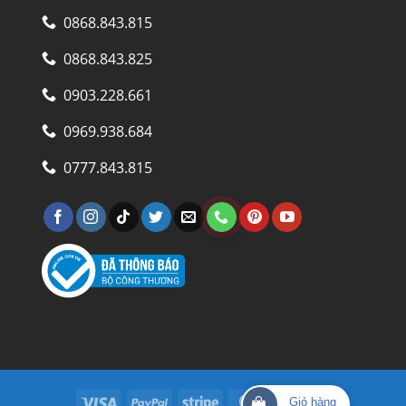
0868.843.815
0868.843.825
0903.228.661
0969.938.684
0777.843.815
Visa
PayPal
Stripe
MasterCard
Cash
Giỏ hàng