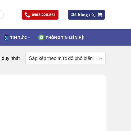
0903.228.661
Giỏ hàng /
0
₫
TIN TỨC
THÔNG TIN LIÊN HỆ
ả duy nhất