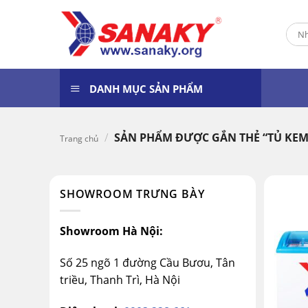
Skip
to
Tìm
content
kiếm
DANH MỤC SẢN PHẨM
/
SẢN PHẨM ĐƯỢC GẮN THẺ “TỦ KEM
Trang chủ
SHOWROOM TRƯNG BÀY
Showroom Hà Nội:
Số 25 ngõ 1 đường Cầu Bươu, Tân
triều, Thanh Trì, Hà Nội