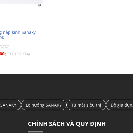
g nắp kính Sanaky
9K
000
11.100.000
₫
₫
 SANAKY
Lò nướng SANAKY
Tủ mát siêu thị
Đồ gia dụ
CHÍNH SÁCH VÀ QUY ĐỊNH