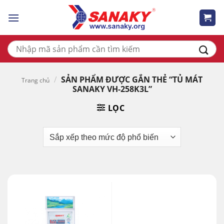
Skip
to
content
Tìm
kiếm:
/
SẢN PHẨM ĐƯỢC GẮN THẺ “TỦ MÁT
Trang chủ
SANAKY VH-258K3L”
LỌC