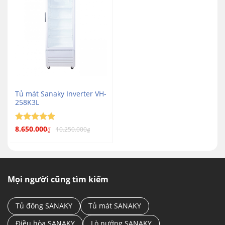
Tủ mát Sanaky Inverter VH-
258K3L
Được xếp
8.650.000
10.250.000
₫
₫
5
hạng
5
sao
Mọi người cũng tìm kiếm
Tủ đông SANAKY
Tủ mát SANAKY
Điều hòa SANAKY
Lò nướng SANAKY