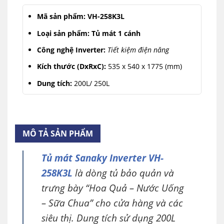
Mã sản phẩm: VH-258K3L
Loại sản phẩm: Tủ mát 1 cánh
Công nghệ Inverter:
Tiết kiệm điện năng
Kích thước (DxRxC):
535 x 540 x 1775 (mm)
Dung tích:
200L/ 250L
Dải nhiệt độ:
0°C ~ 10°C
Công nghệ của Nhật:
Sản xuất tại Việt Nam
MÔ TẢ SẢN PHẨM
Tủ mát Sanaky Inverter VH-
258K3L
là dòng tủ bảo quản và
trưng bày “Hoa Quả – Nước Uống
– Sữa Chua” cho cửa hàng và các
siêu thị. Dung tích sử dụng 200L