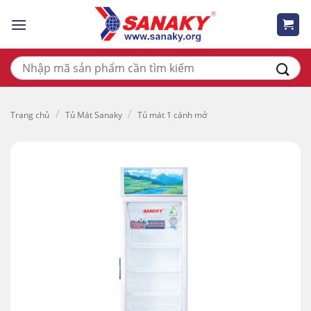
Skip
to
content
Tìm
kiếm:
/
/
Trang chủ
Tủ Mát Sanaky
Tủ mát 1 cánh mở