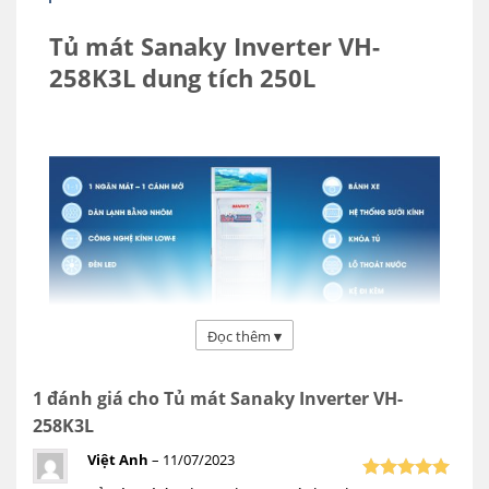
Tủ mát Sanaky Inverter VH-
258K3L dung tích 250L
Đọc thêm
▾
1 đánh giá cho
Tủ mát Sanaky Inverter VH-
Tủ mát Sanaky Inverter VH-258K3L dung tích 250L
258K3L
Việt Anh
–
11/07/2023
Tính năng tủ mát inverter VH-258K3L