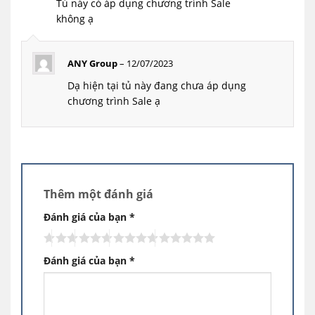
Tủ này có áp dụng chương trình Sale
Được xếp
5
hạng
5
không ạ
sao
ANY Group
–
12/07/2023
Dạ hiện tại tủ này đang chưa áp dụng
chương trình Sale ạ
Thêm một đánh giá
Đánh giá của bạn
*
Đánh giá của bạn
*
CÔNG NGHỆ SMART INVERTER
Siêu tiết kiệm điện