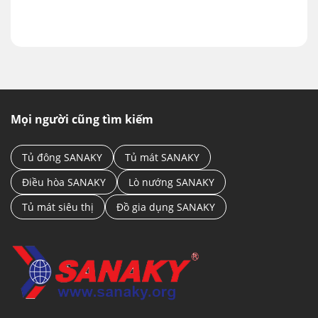
Mọi người cũng tìm kiếm
Tủ đông SANAKY
Tủ mát SANAKY
THIẾT KẾ THÔNG MINH TIỆN LỢI
Điều hòa SANAKY
Lò nướng SANAKY
1 ngăn mát – 1 cánh mở
Tủ mát Sanaky 1 cánh mở
trong suốt tinh tế, nhỏ
Tủ mát siêu thị
Đồ gia dụng SANAKY
gọn và không chiếm nhiều diện tích. Với dung tích
và kích thước của mình thì đây là sự lựa chọn phù
hợp cho các cửa hàng tạp hóa, cửa hàng tiện lợi và
quán nước gia đình.
CÔNG NGHỆ LOW-E
Đảm bảo thực phẩm được bảo quản trong điều