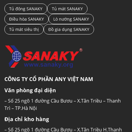
sẽ giúp người sử dụng kiểm soát tốt hơn hoạt
Tủ đông SANAKY
Tủ mát SANAKY
động đóng – mở tủ mát.
Điều hòa SANAKY
Lò nướng SANAKY
Kệ đi kèm: Khi mua tủ kệ sẽ được tặng kèm cho
Tủ mát siêu thị
Đồ gia dụng SANAKY
khách hàng, người sử dụng có thể dễ dàng sắp
xếp các loại thực phẩm theo từng ngăn sao cho
tiện lợi nhất.
CÔNG TY CỔ PHẦN ANY VIỆT NAM
Văn phòng đại diện
– Số 25 ngõ 1 đường Cầu Bươu – X.Tân Triều – Thanh
Trì – TP.Hà Nội
Địa chỉ kho hàng
– Số 25 ngõ 1 đường Cầu Bươu – X.Tân Triều H.Thanh