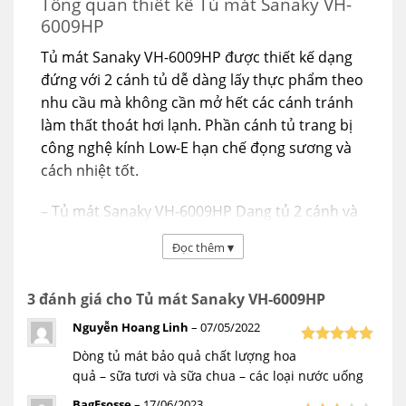
Tổng quan thiết kế Tủ mát Sanaky VH-
6009HP
Tủ mát Sanaky VH-6009HP được thiết kế dạng
đứng với 2 cánh tủ dễ dàng lấy thực phẩm theo
nhu cầu mà không cần mở hết các cánh tránh
làm thất thoát hơi lạnh. Phần cánh tủ trang bị
công nghệ kính Low-E hạn chế đọng sương và
cách nhiệt tốt.
– Tủ mát Sanaky VH-6009HP Dạng tủ 2 cánh và
1 ngăn mát với phần cánh tủ bằng nhựa bọc
Đọc thêm
▾
nhôm có độ bền cao và có thể dễ dàng nhìn
thấy thực phẩm bên trong, tiện cho việc bán
3 đánh giá cho
Tủ mát Sanaky VH-6009HP
hàng.
Nguyễn Hoang Linh
–
07/05/2022
– Dung tích 600 lít khá lớn và có thiết kế các
Dòng tủ mát bảo quả chất lượng hoa
Được xếp
khay đựng được chia tầng giúp người dùng dễ
5
hạng
5
quả – sữa tươi và sữa chua – các loại nước uống
sao
dàng sắp xếp các loại thực phẩm khác nhau.
BagEsosse
–
17/06/2023