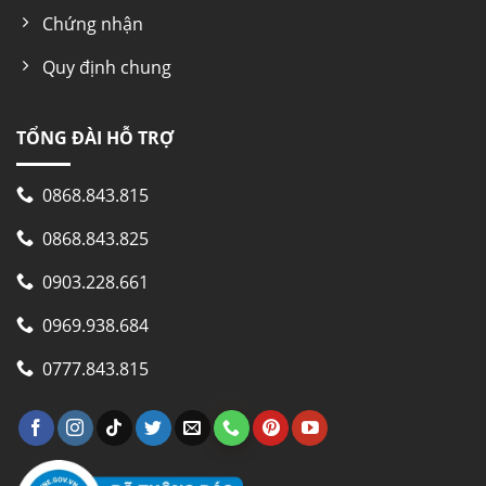
Chứng nhận
Đồng
Quy định chung
Công nghệ tiết kiệm điện
TỔNG ĐÀI HỖ TRỢ
Thường
0868.843.815
Nhiệt độ
0868.843.825
0903.228.661
0°C ~ 10°C
0969.938.684
Nguồn điện
0777.843.815
220V/50Hz
Công suất