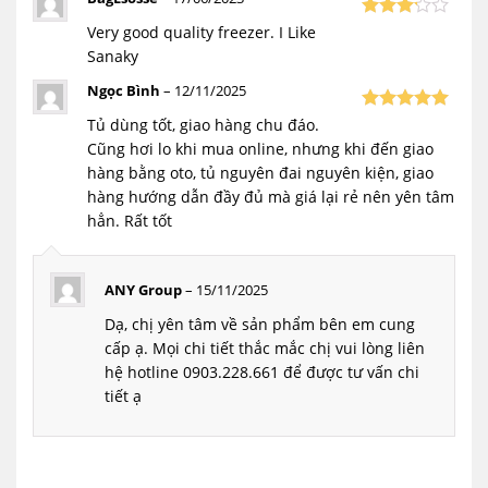
– Lòng tủ bằng hợp kim nhôm sơn tĩnh điện có
Very good quality freezer. I Like
Được
xếp
khả năng giữ lạnh tốt trong khoảng thời gian
Sanaky
3
hạng
dài một cách nhanh chóng.
5 sao
Ngọc Bình
–
12/11/2025
Tủ dùng tốt, giao hàng chu đáo.
Được xếp
5
hạng
5
Cũng hơi lo khi mua online, nhưng khi đến giao
sao
hàng bằng oto, tủ nguyên đai nguyên kiện, giao
hàng hướng dẫn đầy đủ mà giá lại rẻ nên yên tâm
hẳn. Rất tốt
ANY Group
–
15/11/2025
Dạ, chị yên tâm về sản phẩm bên em cung
cấp ạ. Mọi chi tiết thắc mắc chị vui lòng liên
hệ hotline 0903.228.661 để được tư vấn chi
tiết ạ