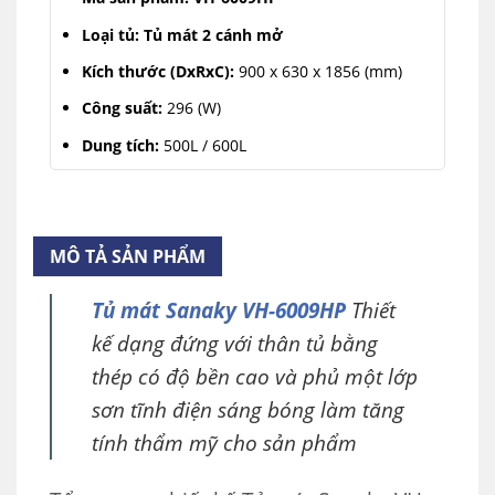
Loại tủ: Tủ mát 2 cánh mở
Kích thước (DxRxC):
900 x 630 x 1856 (mm)
Công suất:
296 (W)
Dung tích:
500L / 600L
Nhiệt độ:
0°C ~ 10°C
Dàn lạnh:
Ống đồng
MÔ TẢ SẢN PHẨM
Công nghệ LOW-E:
Hạn chế đọng sương.
Tủ mát Sanaky VH-6009HP
Thiết
kế dạng đứng với thân tủ bằng
thép có độ bền cao và phủ một lớp
sơn tĩnh điện sáng bóng làm tăng
tính thẩm mỹ cho sản phẩm