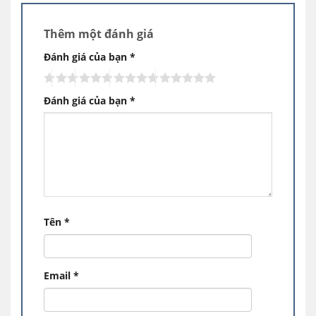
Tủ Mát Sanaky VH-6009HP (7)
Thêm một đánh giá
Đánh giá của bạn
*
Công nghệ làm lạnh Tủ mát VH-6009HP
– Công nghệ làm lạnh Nofrost sẽ phân bổ
Đánh giá của bạn
*
luồng hơi lạnh đến mọi ngóc ngách trong từng
ngăn tủ và không gây ra tình trạng đóng tuyết,
mà vẫn đảm bảo giữ thực phẩm tươi ngon.
Hiện nay, công nghệ này không chỉ có mặt trên
các dòng tủ mát mà còn được hãng trang bị
trên một số loại tủ đông không đóng tuyết.
Tên
*
– Cánh Tủ mát Sanaky VH-6009HP có lớp cách
nhiệt Low-E hạn chế tình trạng trao đổi nhiệt
với bên ngoài nên ít có hiện tượng đọng sương
Email
*
trên cánh cửa tủ, giúp dễ dàng quan sát thực
phẩm bên trong.