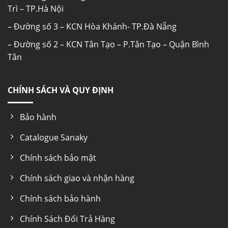
Trì – TP.Hà Nội
– Đường số 3 – KCN Hòa Khánh- TP.Đà Nẵng
– Đường số 2 – KCN Tân Tạo – P.Tân Tạo – Quận Bình
Tân
Tủ Mát Sanaky VH-6009HP (8)
CHÍNH SÁCH VÀ QUY ĐỊNH
Thông số kĩ thuật Tủ mát Sanaky VH-6009HP
Model
Bảo hành
Catalogue Sanaky
VH-6009HP
Chính sách bảo mật
Dàn lạnh
Chính sách giao và nhận hàng
No-Frost (không bám tuyết)
Chính sách bảo hành
Chính Sách Đổi Trả Hàng
Chất liệu dàn lạnh