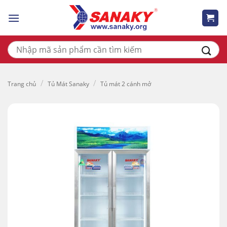
Skip
to
content
Tìm
kiếm:
/
/
Trang chủ
Tủ Mát Sanaky
Tủ mát 2 cánh mở