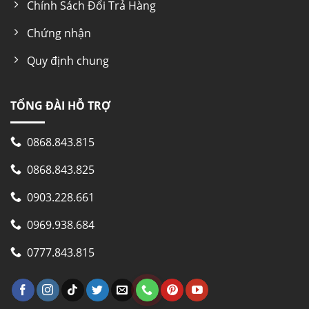
hơn, giúp cho khí lạnh phân bố, lan tỏa đều ở
Chính Sách Đổi Trả Hàng
tất cả các ngăn bên trong tủ lạnh.
Chứng nhận
Quy định chung
TỔNG ĐÀI HỖ TRỢ
0868.843.815
0868.843.825
0903.228.661
BẢN THIẾT KẾT DEMO TỦ LẠNH
0969.938.684
CHO KHÔNG GIAN BẾP
0777.843.815