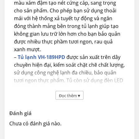
màu xám đậm tạo nét cứng cáp, sang trọng
cho sản phẩm. Cho phép bạn sử dụng thoải
mái với hệ thống xả tuyết tự động và ngăn
đóng thành mảng bên trong tủ lạnh giúp tạo
không gian lưu trữ lớn hơn cho bạn bảo quản
được nhiều thực phầm tươi ngon, rau quả
xanh mượt.
–
Tủ lạnh VH-189HPD
được sản xuất trên dây
chuyền hiện đại, kiểm soát chặt chẽ chất lượng,
sử dụng công nghệ lạnh đa chiều, bảo quản
tươi ngon thực phẩm. Tủ còn sử dụng đèn LED
UV diệt khuẩn, khay kính cường lực giúp tủ
đựng được nhiều đồ hơn và rất chắc chắn,
Đọc thêm
▾
dung tích 180 lít phù hợp với nhu cầu sử dụng
của 2-4 người.
Đánh giá
Chưa có đánh giá nào.