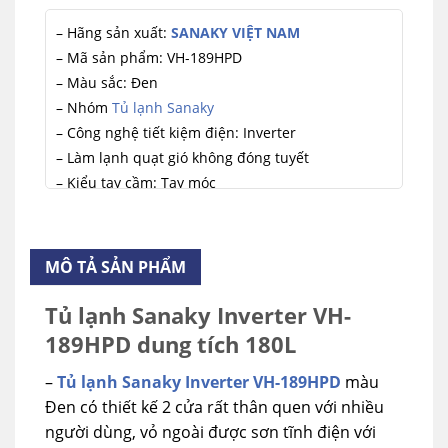
– Hãng sản xuất:
SANAKY VIỆT NAM
– Mã sản phẩm: VH-189HPD
– Màu sắc: Đen
– Nhóm
Tủ lạnh Sanaky
– Công nghệ tiết kiệm điện: Inverter
– Làm lạnh quạt gió không đóng tuyết
– Kiểu tay cầm: Tay móc
– Dung tích tủ: 180 Lít
– Dung tích ngăn đông: 65.5 Lít
– Dung tích ngăn mát: 109.5 Lít
MÔ TẢ SẢN PHẨM
– KT tủ DxRxC: 530 x 655 x 1288 mm
– KT đóng kiện DxRxC: 580 x 690 x 1340 mm
Tủ lạnh Sanaky Inverter VH-
– Sử dụng gas: R600a
189HPD dung tích 180L
– Nguồn điện: 220V/50Hz
–
Tủ lạnh Sanaky Inverter VH-189HPD
màu
– Sản phẩm bảo hành 24 tháng tại nhà.
Đen có thiết kế 2 cửa rất thân quen với nhiều
– Xuất xứ nhà máy
Sanaky Việt Nam
người dùng, vỏ ngoài được sơn tĩnh điện với