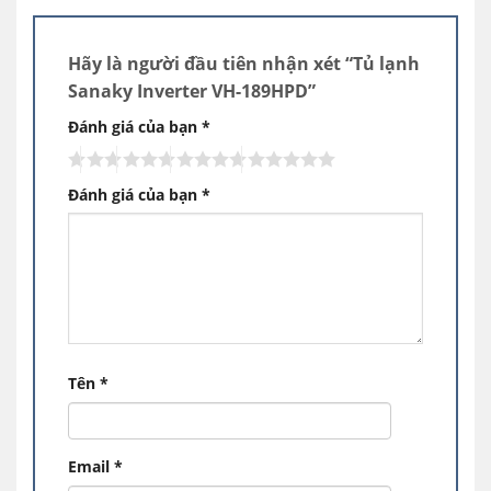
Hãy là người đầu tiên nhận xét “Tủ lạnh
Sanaky Inverter VH-189HPD”
Đánh giá của bạn
*
Đánh giá của bạn
*
NỘI THẤT HIỆN ĐẠI – TINH TẾ
Tối giản màu sắc, tạo nên phong cách
Nâng tầm không gian căn bếp của gia đình bạn
với tủ lạnh Sanaky, với thiết kế hoàn hảo, tối
giản màu sắc tạo nên không khí sang trọng,
Tên
*
đẳng cấp vượt thời gian.
Email
*