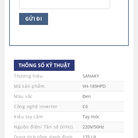
THÔNG SỐ KỸ THUẬT
Thương hiệu
SANAKY
Mã sản phẩm
VH-189HPD
Màu sắc
Đen
NGĂN ĐÔNG MỀM CỦA TỦ LẠNH
SANAKY
Công nghệ Inverter
Có
Kiểu tay cầm
Tay móc
Giữ trọn dưỡng chất, đạt chuẩn tươi
ngon
Nguồn điện/ Tần số (V/Hz)
220V/50Hz
Dung tích tổng danh định
175 Lít
Cùng với ngăn đông mềm tủ lạnh Sanaky giúp