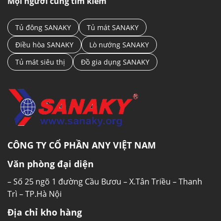
Mọi người cũng tìm kiếm
phẩm lớn với khả năng giữ trọn được các
dưỡng chất có trong rau củ.
Tủ đông SANAKY
Tủ mát SANAKY
Điều hòa SANAKY
Lò nướng SANAKY
Tủ mát siêu thị
Đồ gia dụng SANAKY
CÔNG TY CỔ PHẦN ANY VIỆT NAM
CÔNG NGHỆ INVERTER TIẾT
Văn phòng đại diện
KIỆM ĐIỆN NĂNG
– Số 25 ngõ 1 đường Cầu Bươu – X.Tân Triều – Thanh
Siêu tiết kiệm với công nghệ đột phá
Trì – TP.Hà Nội
Địa chỉ kho hàng
Đột phá với công nghệ Inverter ưu việt, tủ lạnh