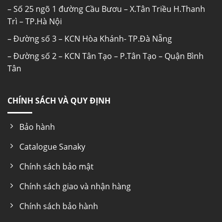
Sanaky thế hệ mới ” siêu tiết kiệm điện năng
– Số 25 ngõ 1 đường Cầu Bươu – X.Tân Triều H.Thanh
tiêu thụ”.
Trì – TP.Hà Nội
– Đường số 3 – KCN Hòa Khánh- TP.Đà Nẵng
– Đường số 2 – KCN Tân Tạo – P.Tân Tạo – Quận Bình
Tân
CHÍNH SÁCH VÀ QUY ĐỊNH
Bảo hành
Catalogue Sanaky
CÔNG NGHỆ LÀM LẠNH ĐA
CHIỀU ĐƯỢC TRANG BỊ
Chính sách bảo mật
Làm lạnh nhanh, tỏa đều hơi lạnh
Chính sách giao và nhận hàng
Ở công nghệ làm lạnh đa chiều, luồng khí lạnh
Chính sách bảo hành
sẽ được thổi ra từ nhiều cửa thoát hơi lạnh