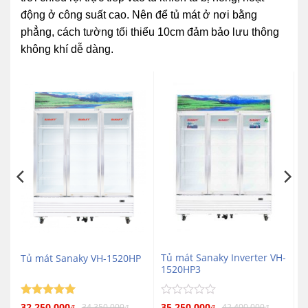
động ở công suất cao. Nên để tủ mát ở nơi bằng
phẳng, cách tường tối thiểu 10cm đảm bảo lưu thông
không khí dễ dàng.
H-
Tủ mát Sanaky Inverter VH-
Tủ mát Sanaky VH-1520HP
1520HP3
Được xếp
Được
32.250.000
35.250.000
34.350.000
42.400.000
₫
₫
₫
₫