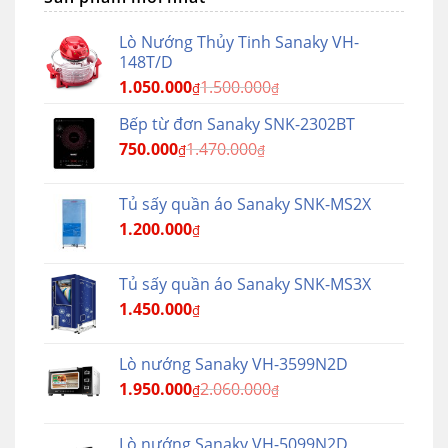
Lò Nướng Thủy Tinh Sanaky VH-
148T/D
1.050.000
1.500.000
₫
₫
Bếp từ đơn Sanaky SNK-2302BT
750.000
1.470.000
₫
₫
Tủ sấy quần áo Sanaky SNK-MS2X
1.200.000
₫
Tủ sấy quần áo Sanaky SNK-MS3X
1.450.000
₫
Lò nướng Sanaky VH-3599N2D
1.950.000
2.060.000
₫
₫
Lò nướng Sanaky VH-5099N2D