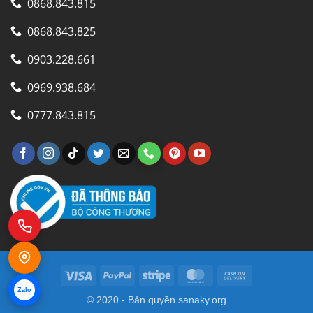
0868.843.815
0868.843.825
0903.228.661
0969.938.684
0777.843.815
Visa
PayPal
Stripe
MasterCard
Cash
On
Zalo
© 2020 - Bản quyền
sanaky.org
Delivery