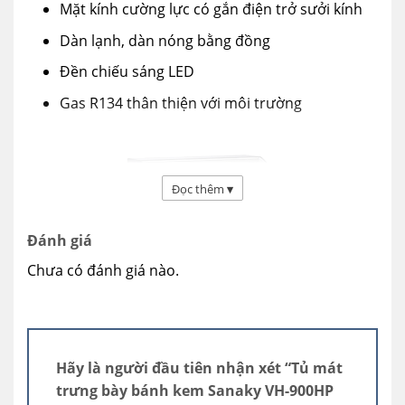
Mặt kính cường lực có gắn điện trở sưởi kính
Dàn lạnh, dàn nóng bằng đồng
Đền chiếu sáng LED
Gas R134 thân thiện với môi trường
Đọc thêm
▾
Đánh giá
Chưa có đánh giá nào.
Thiết kế sang trọng, tiện ích
Hãy là người đầu tiên nhận xét “Tủ mát
Tủ được thiết kế theo tiêu chuẩn Châu Âu.
trưng bày bánh kem Sanaky VH-900HP
Dung tích tủ 900L được chia làm 3 ngăn tiện ích