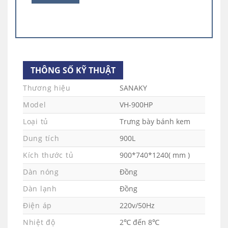
Dàn lạnh đồng, làm lạnh hiệu quả
Tủ sử dụng dàn lạnh bằng đồng siêu bền bỉ
giúp máy làm lạnh nhanh và sâu hơn, từ đó
THÔNG SỐ KỸ THUẬT
giúp tiết kiệm điện năng. Ngoài ra đây cũng là
Thương hiệu
SANAKY
loại dàn lạnh có khả năng làm lạnh nhanh và
ổn định so với dàn lạnh bằng nhôm. Nhiệt độ
Model
VH-900HP
trong tủ luôn được duy trì trong ngưỡng dưới
Loại tủ
Trưng bày bánh kem
10 độ C, trên 0 độ C, lan tỏa khắp các ngóc
Dung tích
900L
ngách trong tủ.
Kích thước tủ
900*740*1240( mm )
Dàn nóng
Đồng
Dàn lạnh
Đồng
Điện áp
220v/50Hz
Nhiệt độ
2℃ đến 8℃