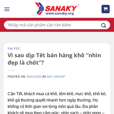
Skip
to
content
Tìm
kiếm:
TIN TỨC
Vì sao dịp Tết bán hàng khô “nhìn
đẹp là chốt”?
POSTED ON
29/01/2026
BY
ANY GROUP
Cận Tết, khách mua cá khô, tôm khô, mực khô, khô bò,
khô gà thường quyết nhanh hơn ngày thường. Họ
không có thời gian soi từng món quá lâu. Đa phần
khách sẽ mua theo cảm giác: nhìn sạch – nhìn ngon –