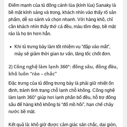
Điểm mạnh của tủ đông cánh lùa (kính lùa) Sanaky là
bề mặt kính sáng và trong, khách nhìn vào thấy rõ sản
phẩm, dễ so sánh và chọn nhanh. Với hàng khô, chỉ
cần khách nhìn thấy thớ cá đều, màu tôm đẹp, bề mặt
ráo là họ tin hơn hẳn.
Khi tủ trưng bày làm tốt nhiệm vụ “đập vào mắt”,
mày sẽ giảm thời gian tư vấn, tăng tốc chốt đơn.
2) Công nghệ làm lạnh 360°: đông sâu, đông đều,
khô luôn “ráo – chắc”
Đặc trưng của tủ đông trưng bày là phải giữ nhiệt ổn
định, tránh tình trạng chỗ lạnh chỗ không. Công nghệ
làm lạnh 360° giúp hơi lạnh phân bổ đều, hỗ trợ đông
sâu để hàng khô không bị “đổ mồ hôi”, hạn chế chảy
nước bề mặt.
Kết quả là: khô giữ được cảm giác săn chắc, dai giòn,