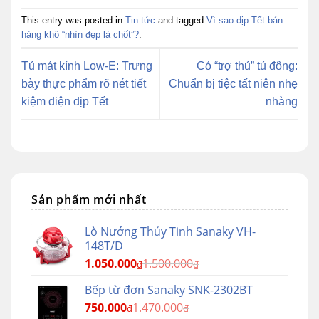
This entry was posted in
Tin tức
and tagged
Vì sao dịp Tết bán
hàng khô “nhìn đẹp là chốt”?
.
Tủ mát kính Low-E: Trưng
Có “trợ thủ” tủ đông:
bày thực phẩm rõ nét tiết
Chuẩn bị tiệc tất niên nhẹ
kiệm điện dịp Tết
nhàng
Sản phẩm mới nhất
Lò Nướng Thủy Tinh Sanaky VH-
148T/D
1.050.000
1.500.000
₫
₫
Bếp từ đơn Sanaky SNK-2302BT
750.000
1.470.000
₫
₫