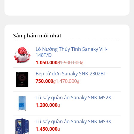
Sản phẩm mới nhất
Lò Nướng Thủy Tinh Sanaky VH-
148T/D
1.050.000
1.500.000
₫
₫
Bếp từ đơn Sanaky SNK-2302BT
750.000
1.470.000
₫
₫
Tủ sấy quần áo Sanaky SNK-MS2X
1.200.000
₫
Tủ sấy quần áo Sanaky SNK-MS3X
1.450.000
₫