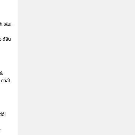
h sâu,
o đầu
hả
 chất
đối
0