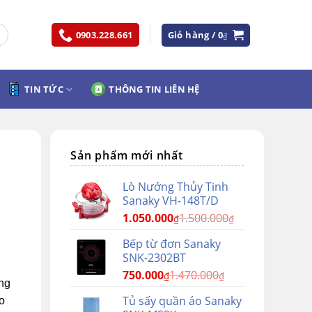
0903.228.661
Giỏ hàng /
0
₫
TIN TỨC
THÔNG TIN LIÊN HỆ
Sản phẩm mới nhất
Lò Nướng Thủy Tinh
Sanaky VH-148T/D
1.050.000
1.500.000
₫
₫
Bếp từ đơn Sanaky
SNK-2302BT
750.000
1.470.000
₫
₫
ang
Tủ sấy quần áo Sanaky
o