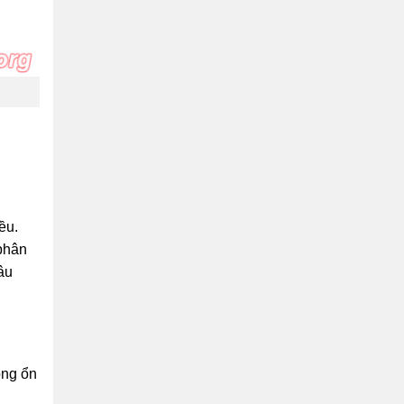
ều.
 phân
âu
ộng ổn