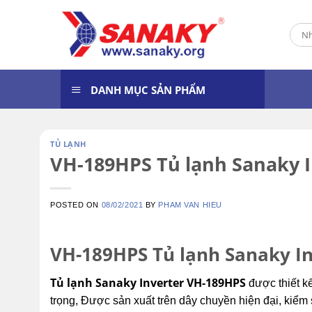
Skip
to
Tìm
content
kiếm
DANH MỤC SẢN PHẨM
TỦ LẠNH
VH-189HPS Tủ lạnh Sanaky I
POSTED ON
08/02/2021
BY
PHAM VAN HIEU
VH-189HPS Tủ lạnh Sanaky In
Tủ lạnh Sanaky Inverter VH-189HPS
được thiết k
trọng, Được sản xuất trên dây chuyền hiện đại, kiểm