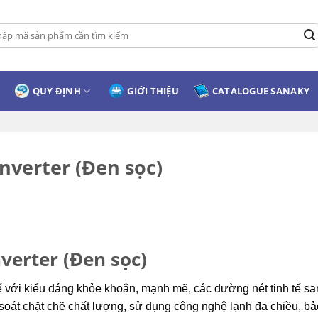
:
QUY ĐỊNH
GIỚI THIỆU
CATALOGUE SANAKY
nverter (Đen sọc)
verter (Đen sọc)
ế với kiểu dáng khỏe khoắn, mạnh mẽ, các đường nét tinh tế s
 soát chặt chẽ chất lượng, sử dụng công nghệ lạnh đa chiều, bả