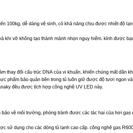
đến 100kg, dễ dàng vệ sinh, có khả năng chịu được nhiệt độ lạn
 và khi vỡ không tạo thành mảnh nhọn nguy hiểm. kính được bạ
m thay đổi cấu trúc DNA của vi khuẩn, khiến chúng mất dần k
 thực phẩm bảo quản bên trong tủ luôn giữ được độ tươi ngon và
Sanaky đều được tích hợp công nghệ UV LED này.
 bảo vệ môi trường, phòng tránh được các tác hại của hơi gas 
ược sử dụng cho các dòng tủ lạnh cao cấp. công nghệ gas R60