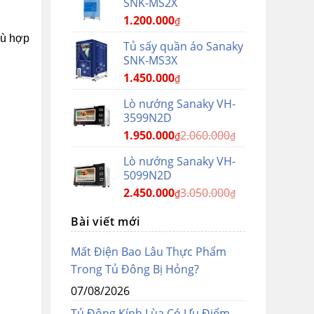
SNK-MS2X
1.200.000
₫
hù hợp
Tủ sấy quần áo Sanaky
SNK-MS3X
1.450.000
₫
Lò nướng Sanaky VH-
3599N2D
1.950.000
2.060.000
₫
₫
Lò nướng Sanaky VH-
5099N2D
2.450.000
3.050.000
₫
₫
Bài viết mới
Mất Điện Bao Lâu Thực Phẩm
Trong Tủ Đông Bị Hỏng?
07/08/2026
Tủ Đông Kính Lùa Có Ưu Điểm