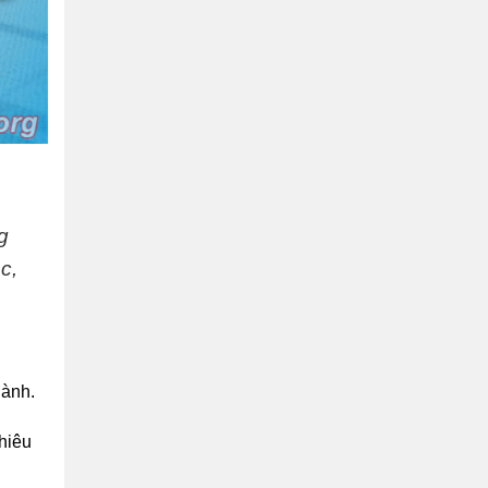
g
c,
lành.
hiêu