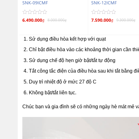
SNK-09ICMF
SNK-12ICMF
Được
Được
6.490.000
7.590.000
8.000.000
9.300.000
₫
₫
₫
₫
xếp
xếp
hạng
hạng
0
0
Sử dụng điều hòa kết hợp với quạt
5
5
sao
sao
Chỉ bật điều hòa vào các khoảng thời gian cần th
Sử dụng chế độ hẹn giờ bật/tắt tự động
Tắt công tắc điện của điều hòa sau khi tắt bằng đi
Duy trì nhiệt độ ở mức 27 độ C
Không bật/tắt liên tục.
Chúc bạn và gia đình sẽ có những ngày hè mát mẻ và d