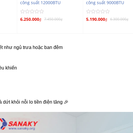
công suất 12000BTU
công suất 9000BTU
Được
Được
6.250.000
5.190.000
7.450.000
6.300.000
₫
₫
₫
₫
xếp
xếp
hạng
hạng
0
0
5
5
sao
sao
iết như ngủ trưa hoặc ban đêm
ều khiển
ứt khỏi nỗi lo tiền điện tăng 🎉