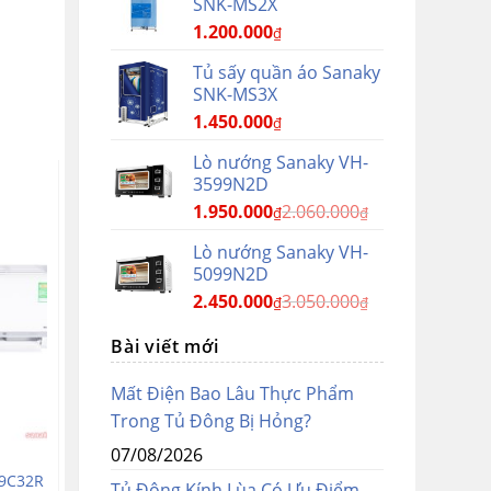
SNK-MS2X
1.200.000
₫
Tủ sấy quần áo Sanaky
SNK-MS3X
1.450.000
₫
Lò nướng Sanaky VH-
3599N2D
1.950.000
2.060.000
₫
₫
Lò nướng Sanaky VH-
5099N2D
2.450.000
3.050.000
₫
₫
Bài viết mới
Mất Điện Bao Lâu Thực Phẩm
Trong Tủ Đông Bị Hỏng?
07/08/2026
09C32R
Điều hòa Sanaky SNK-09CMA
Điều hòa Sanaky SNK-
Tủ Đông Kính Lùa Có Ưu Điểm