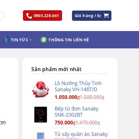
0903.228.661
Giỏ hàng /
0
₫
TIN TỨC
THÔNG TIN LIÊN HỆ
Sản phẩm mới nhất
Lò Nướng Thủy Tinh
Sanaky VH-148T/D
1.050.000
1.500.000
₫
₫
Bếp từ đơn Sanaky
SNK-2302BT
đơn
750.000
1.470.000
₫
₫
Tủ sấy quần áo Sanaky