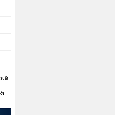
 suất
với