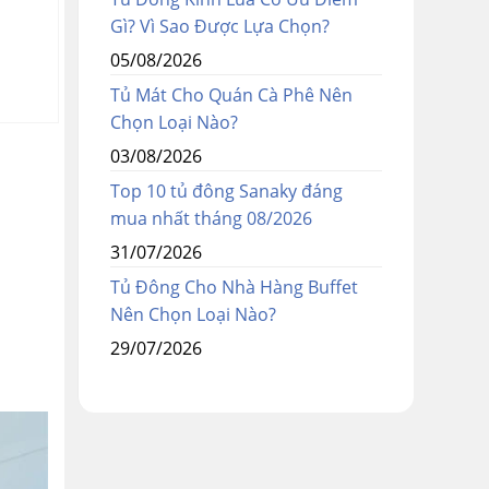
Gì? Vì Sao Được Lựa Chọn?
Được
Được
5.190.000
6.290.000
5.650.000
7.700.000
₫
₫
₫
₫
05/08/2026
xếp
xếp
hạng
hạng
Tủ Mát Cho Quán Cà Phê Nên
0
0
Chọn Loại Nào?
5
5
sao
sao
03/08/2026
Top 10 tủ đông Sanaky đáng
mua nhất tháng 08/2026
31/07/2026
Tủ Đông Cho Nhà Hàng Buffet
Nên Chọn Loại Nào?
29/07/2026