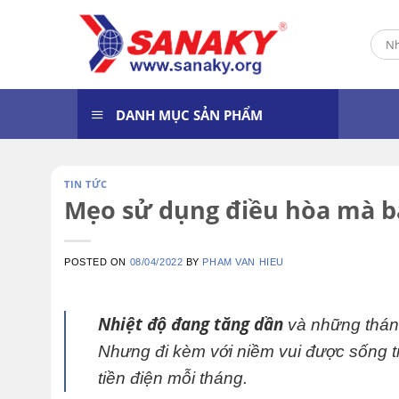
Skip
to
Tìm
content
kiếm
DANH MỤC SẢN PHẨM
TIN TỨC
Mẹo sử dụng điều hòa mà b
POSTED ON
08/04/2022
BY
PHAM VAN HIEU
Nhiệt độ đang tăng dần
và những tháng
Nhưng đi kèm với niềm vui được sống tr
tiền điện mỗi tháng.