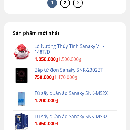
1
2
Sản phẩm mới nhất
Lò Nướng Thủy Tinh Sanaky VH-
148T/D
1.050.000
1.500.000
₫
₫
Bếp từ đơn Sanaky SNK-2302BT
750.000
1.470.000
₫
₫
Tủ sấy quần áo Sanaky SNK-MS2X
1.200.000
₫
Tủ sấy quần áo Sanaky SNK-MS3X
1.450.000
₫