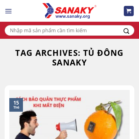
Skip
to
content
Tìm
kiếm:
TAG ARCHIVES:
TỦ ĐÔNG
SANAKY
15
Th6