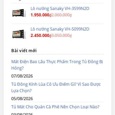
Lò nướng Sanaky VH-3599N2D
1.950.000
2.060.000
₫
₫
Lò nướng Sanaky VH-5099N2D
2.450.000
3.050.000
₫
₫
Bài viết mới
Mất Điện Bao Lâu Thực Phẩm Trong Tủ Đông Bị
Hỏng?
07/08/2026
Tủ Đông Kính Lùa Có Ưu Điểm Gì? Vì Sao Được
Lựa Chọn?
05/08/2026
Tủ Mát Cho Quán Cà Phê Nên Chọn Loại Nào?
03/08/2026