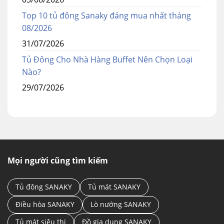
Top 10 tủ đông Sanaky đáng mua nhất tháng
08/2026
31/07/2026
Tủ Đông Cho Nhà Hàng Buffet Nên Chọn Loại
Nào?
29/07/2026
Mọi người cũng tìm kiếm
Tủ đông SANAKY
Tủ mát SANAKY
Điều hòa SANAKY
Lò nướng SANAKY
Tủ mát siêu thị
Đồ gia dụng SANAKY