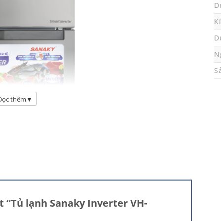
D
K
D
N
S
Đọc thêm
▾
t “Tủ lạnh Sanaky Inverter VH-