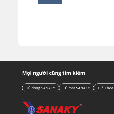
đâu trong thiết bị, thì nó vẫn được bảo q
dinh dưỡng.
Công nghệ Inverter tiết
Tủ lạnh sử dụng công nghệ biến tần Inver
nén, duy trì nhiệt độ hoạt động ổn định, g
năng hiệu quả.
Khay kính cường lực
Khay kính cương lực trên tủ lạnh Sanaky c
Mọi người cũng tìm kiếm
chịu được nhiệt độ lạnh sâu, khả năng chố
Chịu được tác động lớn hơn kính thường 
Tủ đông SANAKY
Tủ mát SANAKY
Điều hòa
nguy hiểm. kính được bạo đầu bằng nhựa
Đèn LED UV diệt khuẩn
Sử dụng đèn LED UV với công nghệ Tia cực