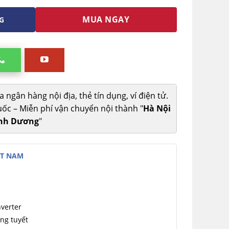
MUA NGAY
G
ngân hàng nội địa, thẻ tín dụng, ví điện tử.
ốc – Miễn phí vận chuyển nội thành "
Hà Nội
ình Dương
"
ỆT NAM
nverter
ng tuyết