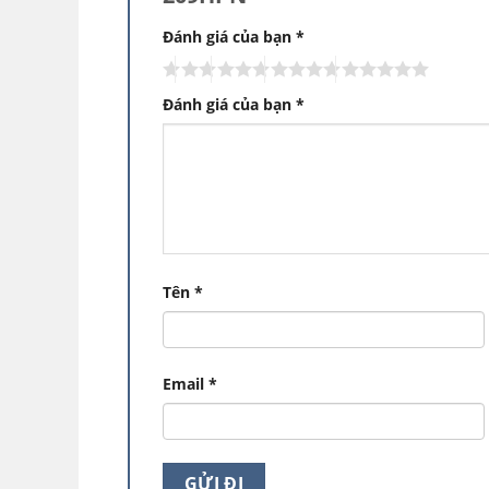
Đánh giá của bạn
*
Tủ lạnh Sana
Đánh giá của bạn
*
Tủ lạnh Sanaky Inverter VH-209HPN
đượ
các đường nét tinh tế sang trọng, Được sả
chẽ chất lượng, sử dụng công nghệ lạnh 
Đèn LED UV diệt khuẩn, khay kính cường l
chắn, dung tích 205 lít phù hợp với nhu c
Tên
*
Hệ thống làm lạnh đa ch
Email
*
Đối với những dòng tủ lạnh đời mới hiện n
lạnh đã được cải tiến rất nhiều. Với công 
thổi ra từ nhiều cửa thoát hơi lạnh hơn, g
cả các ngăn bên trong tủ. luồn lách qua 