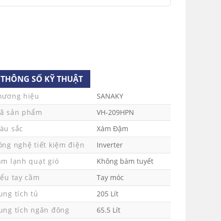
ít
ít
 610 x 1428 mm
00a
THÔNG SỐ KỸ THUẬT
g tại nhà.
hương hiệu
SANAKY
ệt Nam
ã sản phẩm
VH-209HPN
àu sắc
Xám Đậm
ông nghệ tiết kiệm điện
Inverter
àm lạnh quạt gió
Không bám tuyết
iểu tay cầm
Tay móc
ung tích tủ
205 Lít
ung tích ngăn đông
65.5 Lít