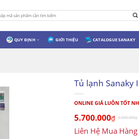
:
QUY ĐỊNH
GIỚI THIỆU
CATALOGUE SANAKY
Tủ lạnh Sanaky 
ONLINE GIÁ LUÔN TỐT NH
5.700.000
₫
6.090.000
₫
Liên Hệ Mua Hàng 