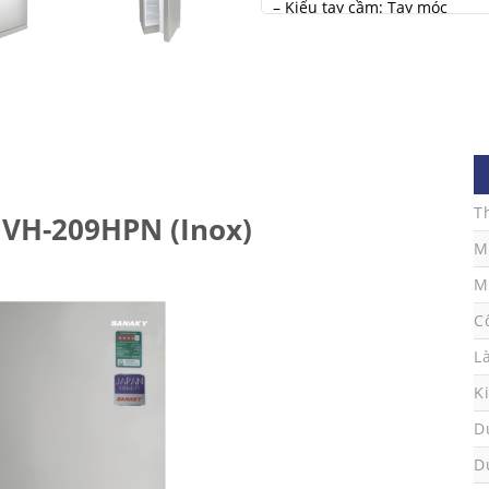
– Kiểu tay cầm: Tay móc
– Dung tích tủ: 205 Lít
– Dung tích ngăn đông: 65.5 L
– Dung tích ngăn mát: 139.5 L
– Kích thước tủ DxRxC: 530 x
– Dung môi làm lạnh: Gas R6
– Nguồn điện: 220V/50Hz
– Sản phẩm bảo hành 24 thán
T
 VH-209HPN (Inox)
– Xuất xứ nhà máy
Sanaky Vi
M
M
C
L
K
D
D