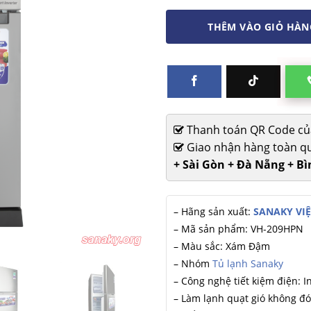
THÊM VÀO GIỎ HÀN
Thanh toán QR Code của 
Giao nhận hàng toàn qu
+ Sài Gòn + Đà Nẵng + B
– Hãng sản xuất:
SANAKY VI
– Mã sản phẩm: VH-209HPN
– Màu sắc: Xám Đậm
– Nhóm
Tủ lạnh Sanaky
– Công nghệ tiết kiệm điện: I
– Làm lạnh quạt gió không đó