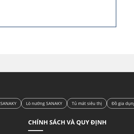
uản ở nhiệt độ lý tưởng nhất cho sự tươi ngon và
 kiệm điện
ter có khả năng điều chỉnh vòng quay của máy
iúp tủ vận hành vô cùng êm ái và tiết kiệm điện
ó sức tải đến 100kg, dễ dàng vệ sinh, có khả năng
ng trầy xước, chống vỡ khi lạnh sâu
nhiều lần, và khi vỡ không tạo thành mảnh nhọn
 SANAKY
Lò nướng SANAKY
Tủ mát siêu thị
Đồ gia dụ
 an toàn
CHÍNH SÁCH VÀ QUY ĐỊNH
 tím sẽ làm thay đổi cấu trúc DNA của vi khuẩn,