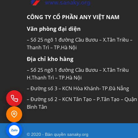
khiến chúng mất dần khả năng sinh sản và
bảo quản bên trong tủ luôn giữ được độ t
CÔNG TY CỔ PHẦN ANY VIỆT NAM
sản phẩm tủ lạnh Sanaky đều được tích h
Văn phòng đại diện
Sử dụng dung môi làm l
– Số 25 ngõ 1 đường Cầu Bươu – X.Tân Triều –
Thanh Trì – TP.Hà Nội
Tủ lạnh Sanaky sử dụng gas R600, là loại
Địa chỉ kho hàng
các tác hại của hơi gas đối với sức khỏe n
Bên cạnh đó, gas R600A là loại nguyên liệ
– Số 25 ngõ 1 đường Cầu Bươu – X.Tân Triều
cấp. công nghệ gas R600 thường có hiệu q
H.Thanh Trì – TP.Hà Nội
tiết kiệm điện hơn so với các loại gas khác
– Đường số 3 – KCN Hòa Khánh- TP.Đà Nẵng
Thông số kỹ thuật
– Đường số 2 – KCN Tân Tạo – P.Tân Tạo – Quận
Bình Tân
Model
Thương hiệu
Zalo
Màu
© 2020 - Bản quyền
sanaky.org