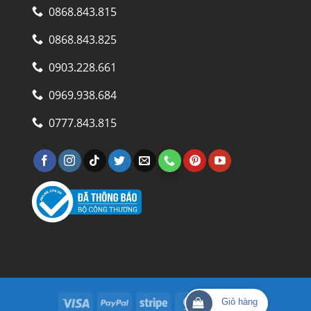
0868.843.815
0868.843.825
0903.228.661
0969.938.684
0777.843.815
Visa
PayPal
Stripe
MasterCard
Cash
Giỏ hàng