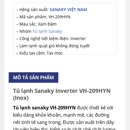
– Hãng sản xuất:
SANAKY VIỆT NAM
– Mã sản phẩm: VH-209HYN
– Màu sắc: Xám Đậm
– Nhóm
Tủ lạnh Sanaky
– Công nghệ tiết kiệm điện: Inverter
– Làm lạnh quạt gió không đóng tuyết
– Kiểu tay cầm: Tay móc
– Dung tích tủ: 205 Lít
– Dung tích ngăn đông: 65.5 Lít
– Dung tích ngăn mát: 139.5 Lít
MÔ TẢ SẢN PHẨM
– Kích thước tủ DxRxC: 530 x 610 x 1428 mm
– Dung môi làm lạnh: Gas R600a
Tủ lạnh Sanaky Inverter VH-209HYN
(Inox)
– Nguồn điện: 220V/50Hz
– Sản phẩm bảo hành 24 tháng tại nhà.
Tủ lạnh sanaky VH-209HYN
được thiết kế với
– Xuất xứ nhà máy
Sanaky Việt Nam
kiểu dáng khỏe khoắn, mạnh mẽ, các đường
nét tinh tế sang trọng, Được sản xuất trên dây
chuyền hiện đại, kiểm soát chặt chẽ chất lượng,