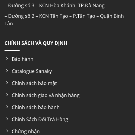
dùng.
– Đường số 3 – KCN Hòa Khánh- TP.Đà Nẵng
Bên cạnh đó, gas R600A là loại nguyên liệu
– Đường số 2 – KCN Tân Tạo – P.Tân Tạo – Quận Bình
sạch, được sử dụng cho các dòng tủ lạnh cao
Tân
cấp. công nghệ gas R600 thường có hiệu quả
làm lạnh cao, tính năng giữ lạnh lâu hơn và tiết
kiệm điện hơn so với các loại gas khác.
CHÍNH SÁCH VÀ QUY ĐỊNH
Thông số kĩ thuật
Bảo hành
MODEL
Catalogue Sanaky
VH-209HYN
Chính sách bảo mật
Chính sách giao và nhận hàng
Thương hiệu
Chính sách bảo hành
Sanaky
Chính Sách Đổi Trả Hàng
Công nghệ làm lạnh
Chứng nhận