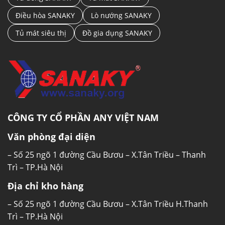
bảo quản bên trong tủ luôn giữ được độ tươi
Điều hòa SANAKY
Lò nướng SANAKY
ngon và chất dinh dưỡng vốn có. Hầu hết các
Tủ mát siêu thị
Đồ gia dụng SANAKY
sản phẩm
tủ lạnh
của Sanaky đều được tích
hợp công nghệ UV LED này.
CÔNG TY CỔ PHẦN ANY VIỆT NAM
Văn phòng đại diện
– Số 25 ngõ 1 đường Cầu Bươu – X.Tân Triều – Thanh
Trì – TP.Hà Nội
Sử dụng dung môi làm lạnh R600a
Địa chỉ kho hàng
Tủ lạnh Sanaky sử dụng gas R600, là loại ga an
toàn bảo vệ môi trường, phòng tránh được các
– Số 25 ngõ 1 đường Cầu Bươu – X.Tân Triều H.Thanh
tác hại của hơi gas đối với sức khỏe người
Trì – TP.Hà Nội