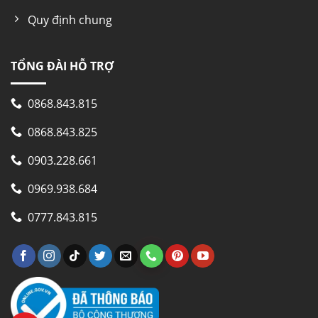
Quy định chung
Đa chiều
Chất liệu dàn lạnh lạnh
TỔNG ĐÀI HỖ TRỢ
Nhôm
0868.843.815
0868.843.825
Màu sắc
0903.228.661
Inox (Xám đậm)
0969.938.684
Công nghệ tiết kiệm điện
0777.843.815
Inverter
Đèn chiếu sáng