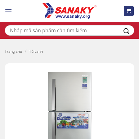
Skip
to
content
Tìm
kiếm:
/
Trang chủ
Tủ Lạnh