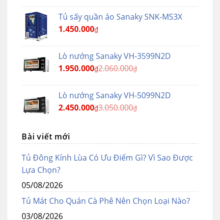
Tủ sấy quần áo Sanaky SNK-MS3X
1.450.000
₫
Lò nướng Sanaky VH-3599N2D
1.950.000
2.060.000
₫
₫
Lò nướng Sanaky VH-5099N2D
2.450.000
3.050.000
₫
₫
Bài viết mới
Tủ Đông Kính Lùa Có Ưu Điểm Gì? Vì Sao Được
Lựa Chọn?
05/08/2026
Tủ Mát Cho Quán Cà Phê Nên Chọn Loại Nào?
03/08/2026