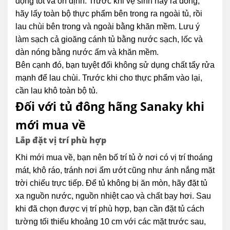
động tốt và ổn định. Trước khi vệ sinh hay rã đông,
hãy lấy toàn bộ thực phẩm bên trong ra ngoài tủ, rồi
lau chùi bên trong và ngoài bằng khăn mềm. Lưu ý
làm sạch cả gioăng cánh tủ bằng nước sạch, lốc và
dàn nóng bằng nước ấm và khăn mềm.
Bên cạnh đó, bạn tuyệt đối không sử dụng chất tẩy rửa
mạnh để lau chùi. Trước khi cho thực phẩm vào lại,
cần lau khô toàn bộ tủ.
Đối với tủ đông hãng Sanaky khi
mới mua về
Lắp đặt vị trí phù hợp
Khi mới mua về, bạn nên bố trí tủ ở nơi có vị trí thoáng
mát, khô ráo, tránh nơi ẩm ướt cũng như ánh nắng mặt
trời chiếu trực tiếp. Để tủ không bị ăn mòn, hãy đặt tủ
xa nguồn nước, nguồn nhiệt cao và chất bay hơi. Sau
khi đã chọn được vị trí phù hợp, bạn cần đặt tủ cách
tường tối thiếu khoảng 10 cm với các mặt trước sau,