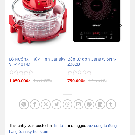
Lò Nướng Thủy Tinh Sanaky
Bếp từ đơn Sanaky SNK-
9KB
VH-148T/D
2302BT
Được
Được
1.050.000
750.000
1.500.000
1.470.000
₫
₫
₫
₫
xếp
xếp
hạng
hạng
0
0
5
5
sao
sao
This entry was posted in
Tin tức
and tagged
Sử dụng tủ đông
hãng Sanaky tiết kiệm
.