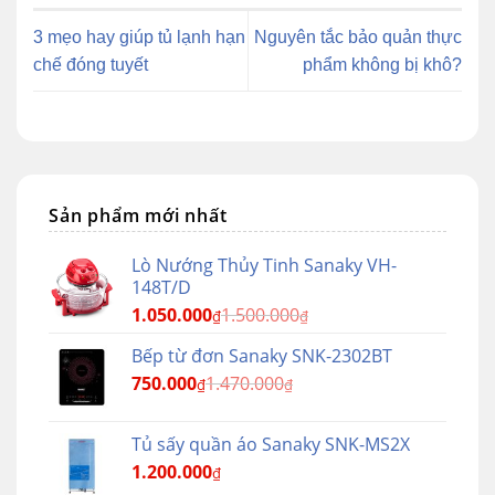
3 mẹo hay giúp tủ lạnh hạn
Nguyên tắc bảo quản thực
chế đóng tuyết
phẩm không bị khô?
Sản phẩm mới nhất
Lò Nướng Thủy Tinh Sanaky VH-
148T/D
1.050.000
1.500.000
₫
₫
Bếp từ đơn Sanaky SNK-2302BT
750.000
1.470.000
₫
₫
Tủ sấy quần áo Sanaky SNK-MS2X
1.200.000
₫